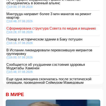
объединились в военный альянс
18:00, 07.08.2026
Минтруда направит более 3 млн манатов на ремонт
квартир
16:48, 07.08.2026
Сформирована структура Совета по медиа и вещанию
16:28, 07.08.2026
Пожар в историческом здании в Баку потушен
16:16, 07.08.2026
В Испании ликвидировали перевозившую мигрантов
группировку
16:00, 07.08.2026
Сообщается об ухудшении состояния здоровья
Моджтабы Хаменеи
15:48, 07.08.2026
Еще одна женщина скончалась после эстетической
операции, проведенной Сеймуром Мамедовым
15:28, 07.08.2026
Алтай Байындыр продолжит карьеру в Ла Лиге
В МИРЕ
15:08, 07.08.2026
ВС РФ взяли под контроль Анискино в Харьковской