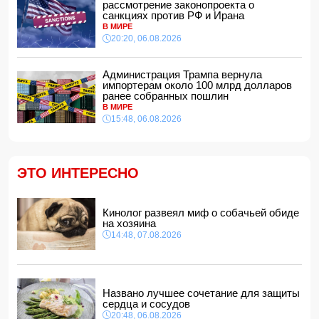
дипломатами
рассмотрение законопроекта о
14:00, 07.08.2026
санкциях против РФ и Ирана
В МИРЕ
Прогноз погоды в Азербайджане на 8 августа
20:20, 06.08.2026
12:48, 07.08.2026
В Азербайджане ищут сотрудников с зарплатой до 10
Администрация Трампа вернула
000 манатов
импортерам около 100 млрд долларов
12:40, 07.08.2026
ранее собранных пошлин
В МИРЕ
Уровень безработицы во Франции вырос до рекордного
15:48, 06.08.2026
с 2020 года показателя
12:34, 07.08.2026
Житель Гёйчая напал с ножом на предпринимательницу
в кафе
ЭТО ИНТЕРЕСНО
12:28, 07.08.2026
В Нахчыванской АР сотрудники МЧС спасли тонувшего
человека
Кинолог развеял миф о собачьей обиде
12:12, 07.08.2026
на хозяина
14:48, 07.08.2026
Макгрегор заявил о начале подготовки к возвращению в
октагон
12:00, 07.08.2026
Опасный вирус приближается к границе Турции
Названо лучшее сочетание для защиты
11:48, 07.08.2026
сердца и сосудов
20:48, 06.08.2026