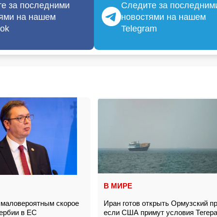
е за последними
Следите за последним
ями на нашем
новостями на нашем
ok
Telegram
В МИРЕ
 маловероятным скорое
Иран готов открыть Ормузский п
Сербии в ЕС
если США примут условия Теге