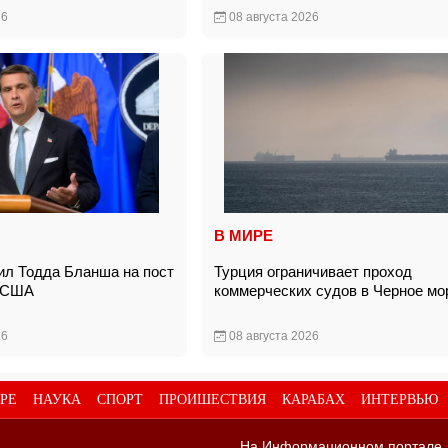
26
08 августа 2026
В МИРЕ
ил Тодда Бланша на пост
Турция ограничивает проход
а США
коммерческих судов в Черное м
26
08 августа 2026
РЕ
НАУКА
СПОРТ
ПРОИШЕСТВИЯ
КАРАБАХ
ИНТЕРВЬЮ
На Информационном портале