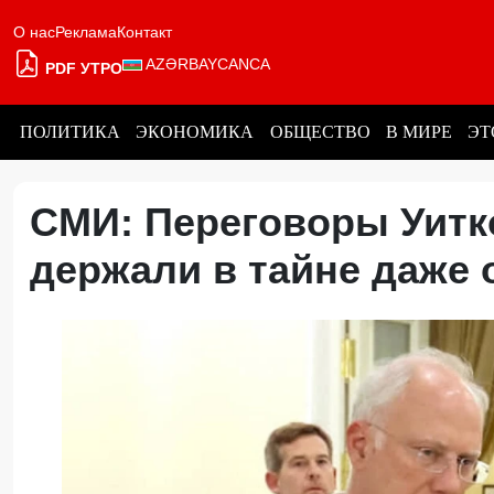
О нас
Реклама
Контакт
AZƏRBAYCANCA
PDF УТРО
ПОЛИТИКА
ЭКОНОМИКА
ОБЩЕСТВО
В МИРЕ
ЭТ
СМИ: Переговоры Уит
держали в тайне даже