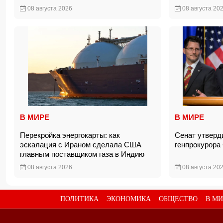
08 августа 2026
08 августа 20
В МИРЕ
В МИРЕ
Перекройка энергокарты: как
Сенат утверд
эскалация с Ираном сделала США
генпрокурор
главным поставщиком газа в Индию
08 августа 2026
08 августа 20
ПОЛИТИКА
ЭКОНОМИКА
ОБЩЕСТВО
В МИ