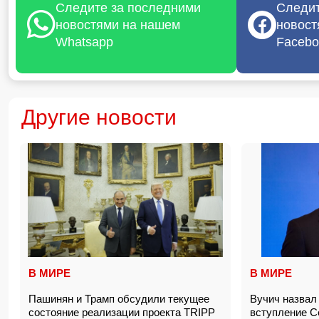
Следите за последними
Следит
новостями на нашем
новост
Whatsapp
Facebo
Другие новости
В МИРЕ
В МИРЕ
Пашинян и Трамп обсудили текущее
Вучич назвал
состояние реализации проекта TRIPP
вступление 