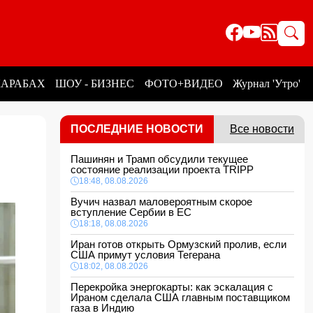
КАРАБАХ
ШОУ - БИЗНЕС
ФОТО+ВИДЕО
Журнал 'Утро'
ПОСЛЕДНИЕ НОВОСТИ
Все новости
Пашинян и Трамп обсудили текущее
состояние реализации проекта TRIPP
18:48, 08.08.2026
Вучич назвал маловероятным скорое
вступление Сербии в ЕС
18:18, 08.08.2026
Иран готов открыть Ормузский пролив, если
США примут условия Тегерана
18:02, 08.08.2026
Перекройка энергокарты: как эскалация с
Ираном сделала США главным поставщиком
газа в Индию