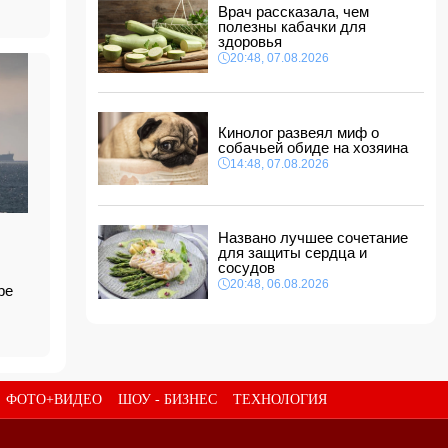
Врач рассказала, чем
В Гобустанском районе Hyundai врезался в
полезны кабачки для
фонарный столб: есть погибший
здоровья
11:48, 08.08.2026
20:48, 07.08.2026
США ввели санкции против двух криптобирж
за сотрудничество с КСИР
11:40, 08.08.2026
Кинолог развеял миф о
Фон дер Ляйен захотела пресечь доходы
собачьей обиде на хозяина
России «со всех сторон»
14:48, 07.08.2026
11:34, 08.08.2026
Дочь Успенской решила взять фамилию
матери
11:32, 08.08.2026
Названо лучшее сочетание
для защиты сердца и
сосудов
20:48, 06.08.2026
оре
ФОТО+ВИДЕО
ШОУ - БИЗНЕС
ТЕХНОЛОГИЯ