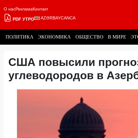
О нас
Реклама
Контакт
AZƏRBAYCANCA
PDF УТРО
ПОЛИТИКА
ЭКОНОМИКА
ОБЩЕСТВО
В МИРЕ
ЭТ
США повысили прогно
углеводородов в Азер