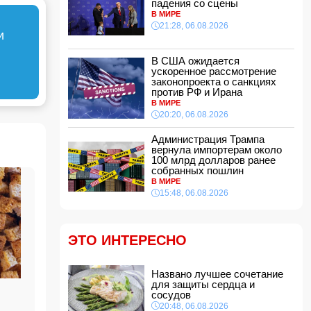
падения со сцены
21:16, 06.08.2026
В МИРЕ
21:28, 06.08.2026
Такер Карлсон обвинил руководство США во
и
лжи
21:00, 06.08.2026
В США ожидается
ускоренное рассмотрение
Названо лучшее сочетание для защиты
законопроекта о санкциях
сердца и сосудов
против РФ и Ирана
20:48, 06.08.2026
В МИРЕ
Салах официально стал игроком
20:20, 06.08.2026
"Трабзонспора": раскрыты детали контракта
20:28, 06.08.2026
Администрация Трампа
вернула импортерам около
В США ожидается ускоренное рассмотрение
100 млрд долларов ранее
законопроекта о санкциях против РФ и Ирана
собранных пошлин
В МИРЕ
20:20, 06.08.2026
15:48, 06.08.2026
Вниманию пассажиров: меняются схемы
движения шести автобусных маршрутов
20:00, 06.08.2026
ЭТО ИНТЕРЕСНО
Путин: «Перед Россией и Киргизией открыты
широкие перспективы для сотрудничества»
Названо лучшее сочетание
18:48, 06.08.2026
для защиты сердца и
Чолпон-Атинская декларация укрепит
сосудов
институциональные основы отношений
20:48, 06.08.2026