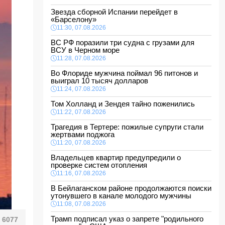
Звезда сборной Испании перейдет в
«Барселону»
11:30, 07.08.2026
ВС РФ поразили три судна с грузами для
ВСУ в Черном море
11:28, 07.08.2026
Во Флориде мужчина поймал 96 питонов и
выиграл 10 тысяч долларов
11:24, 07.08.2026
Том Холланд и Зендея тайно поженились
11:22, 07.08.2026
Трагедия в Тертере: пожилые супруги стали
жертвами поджога
11:20, 07.08.2026
Владельцев квартир предупредили о
проверке систем отопления
11:16, 07.08.2026
В Бейлаганском районе продолжаются поиски
утонувшего в канале молодого мужчины
11:08, 07.08.2026
Трамп подписал указ о запрете "родильного
6077