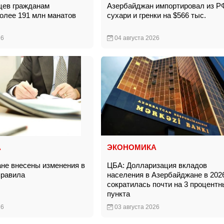
цев гражданам
Азербайджан импортировал из Р
олее 191 млн манатов
сухари и гренки на $566 тыс.
26
04 августа 2026
А
ЭКОНОМИКА
не внесены изменения в
ЦБА: Долларизация вкладов
правила
населения в Азербайджане в 202
сократилась почти на 3 процентн
пункта
26
03 августа 2026