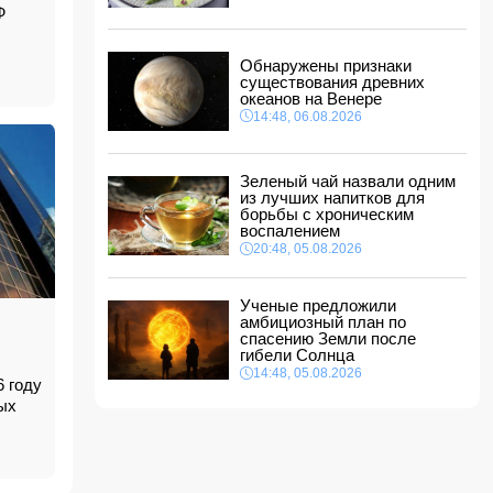
между Азербайджаном и Центральной Азией
Ф
18:18, 06.08.2026
Стала известна дата II этапа вступительного
Обнаружены признаки
экзамена в резидентуру
существования древних
18:02, 06.08.2026
океанов на Венере
14:48, 06.08.2026
Новрузали Асланов провел встречу с
избирателями в Исмаиллинском районе
-
ФОТО
18:00, 06.08.2026
Зеленый чай назвали одним
из лучших напитков для
«Новые технологии формируют новые
борьбы с хроническим
профессии на рынке труда» — эксперт
воспалением
16:48, 06.08.2026
20:48, 05.08.2026
Джейхун Байрамов и Андрей Сибига проводят
встречу в Киеве
Ученые предложили
16:28, 06.08.2026
амбициозный план по
спасению Земли после
гибели Солнца
14:48, 05.08.2026
6 году
ых