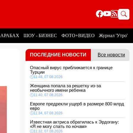
КАРАБАХ
ШОУ - БИЗНЕС
ФОТО+ВИДЕО
Журнал 'Утро'
ПОСЛЕДНИЕ НОВОСТИ
Все новости
Опасный вирус приближается к границе
д
Турции
11:48, 07.08.2026
Женщина попала за решетку из-за
необычного имени ребенка
11:40, 07.08.2026
Европе предрекли ущерб в размере 800 млрд
евро
11:34, 07.08.2026
Известная актриса обратилась к Эрдогану:
«Я не могу спать по ночам»
11:32, 07.08.2026