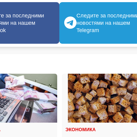
е за последними
Следите за последним
ями на нашем
новостями на нашем
ok
Telegram
А
ЭКОНОМИКА