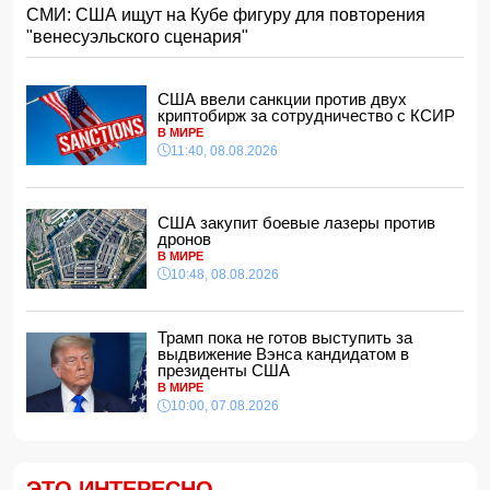
СМИ: США ищут на Кубе фигуру для повторения
США закупит боевые лазеры против дронов
"венесуэльского сценария"
10:48, 08.08.2026
Нариман Ахундзаде официально подписал контракт с
"Эрзурумспором"
США ввели санкции против двух
10:28, 08.08.2026
криптобирж за сотрудничество с КСИР
В МИРЕ
Азербайджан вновь подтвердил полную поддержку
11:40, 08.08.2026
мирного урегулирования конфликта в Грузии
10:10, 08.08.2026
МИД Украины отреагировал на одобрение «адских
США закупит боевые лазеры против
санкций» против России
дронов
10:00, 08.08.2026
В МИРЕ
Ведущая китайская модель ИИ вырвалась из-под
10:48, 08.08.2026
контроля разработчиков
21:48, 07.08.2026
Трамп пока не готов выступить за
Названа страна, ставшая крупнейшим поставщиком
выдвижение Вэнса кандидатом в
авиационного топлива в Европу
президенты США
21:28, 07.08.2026
В МИРЕ
Эрдоган: Мекканское соглашение о коллективной
10:00, 07.08.2026
обороне открыто для новых участников
21:16, 07.08.2026
В Индии тигр насмерть загрыз 55-летнего фермера
ЭТО ИНТЕРЕСНО