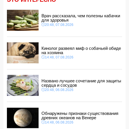
21:00, 07.08.2026
Врач рассказала, чем полезны кабачки для здоровья
20:48, 07.08.2026
Врач рассказала, чем полезны кабачки
для здоровья
Футболисту сборной Англии Тоуни предъявили
20:48, 07.08.2026
обвинение в нападении в ночном клубе
20:28, 07.08.2026
В Азербайджане объявлено желтое предупреждение из-
за сильного ветра
Кинолог развеял миф о собачьей обиде
20:20, 07.08.2026
на хозяина
14:48, 07.08.2026
Названо лучшее сочетание для защиты
сердца и сосудов
20:48, 06.08.2026
Обнаружены признаки существования
древних океанов на Венере
14:48, 06.08.2026