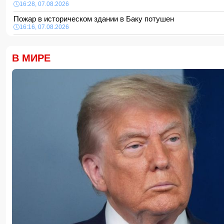
16:28, 07.08.2026
Пожар в историческом здании в Баку потушен
16:16, 07.08.2026
В Испании ликвидировали перевозившую мигрантов группи
16:00, 07.08.2026
В МИРЕ
Сообщается об ухудшении состояния здоровья Моджтабы
15:48, 07.08.2026
Еще одна женщина скончалась после эстетической операци
Мамедовым
15:28, 07.08.2026
Алтай Байындыр продолжит карьеру в Ла Лиге
15:08, 07.08.2026
ВС РФ взяли под контроль Анискино в Харьковской област
15:00, 07.08.2026
Кинолог развеял миф о собачьей обиде на хозяина
14:48, 07.08.2026
По делу Arzum 9999 назначена повторная комплексная экс
14:40, 07.08.2026
ЕС ввел новые санкции против России
14:34, 07.08.2026