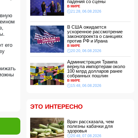
падения со сцены
эстетической операции, проведенной
В МИРЕ
Сеймуром Мамедовым
21:28, 06.08.2026
15:28, 07.08.2026
рвную
феином
Алтай Байындыр продолжит карьеру в Ла
Лиге
В США ожидается
в,
ускоренное рассмотрение
15:08, 07.08.2026
ы.
законопроекта о санкциях
ВС РФ взяли под контроль Анискино в
против РФ и Ирана
т его
Харьковской области
В МИРЕ
зу
15:00, 07.08.2026
20:20, 06.08.2026
Кинолог развеял миф о собачьей обиде на
Администрация Трампа
хозяина
вернула импортерам около
нижать
14:48, 07.08.2026
100 млрд долларов ранее
зможны
собранных пошлин
По делу Arzum 9999 назначена повторная
В МИРЕ
комплексная экспертиза
15:48, 06.08.2026
14:40, 07.08.2026
ЕС ввел новые санкции против России
14:34, 07.08.2026
ЭТО ИНТЕРЕСНО
Ужасающие подробности убийства мужа и
жены в Тертерском районе
Врач рассказала, чем
14:28, 07.08.2026
полезны кабачки для
На Самира Шарифова возложены новые
здоровья
полномочия
20:48, 07.08.2026