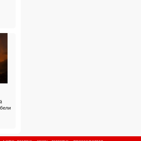
й
ибели