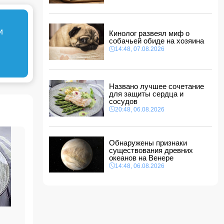
14:14, 07.08.2026
Сына Абеля Магеррамова отозвали от
должности посла
и
Кинолог развеял миф о
14:10, 07.08.2026
собачьей обиде на хозяина
Моуринью в шоке после отказа Родри от
14:48, 07.08.2026
перехода в "Реал"
14:04, 07.08.2026
Ильхам Алиев подписал распоряжения в
Названо лучшее сочетание
связи с двумя дипломатами
для защиты сердца и
14:00, 07.08.2026
сосудов
Прогноз погоды в Азербайджане на 8 августа
20:48, 06.08.2026
12:48, 07.08.2026
В Азербайджане ищут сотрудников с
Обнаружены признаки
зарплатой до 10 000 манатов
существования древних
12:40, 07.08.2026
океанов на Венере
14:48, 06.08.2026