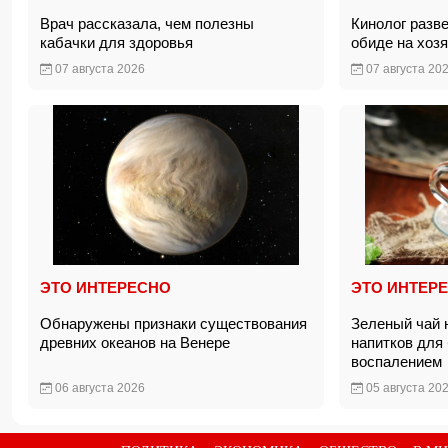
Врач рассказала, чем полезны
Кинолог разв
кабачки для здоровья
обиде на хоз
07 августа 2026
07 августа 20
ЭТО ИНТЕРЕСНО
ЭТО ИНТЕР
Обнаружены признаки существования
Зеленый чай 
древних океанов на Венере
напитков для
воспаление
06 августа 2026
05 августа 20