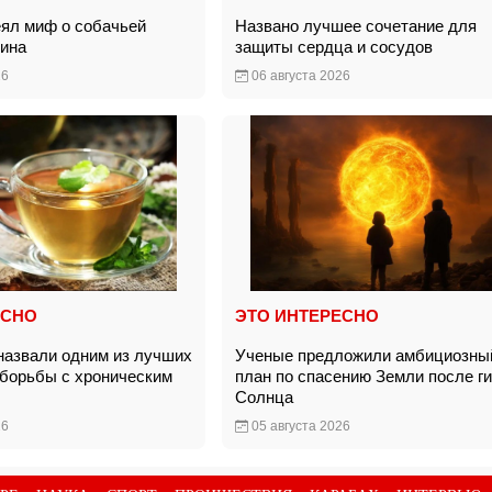
еял миф о собачьей
Названо лучшее сочетание для
яина
защиты сердца и сосудов
26
06 августа 2026
ЕСНО
ЭТО ИНТЕРЕСНО
назвали одним из лучших
Ученые предложили амбициозны
 борьбы с хроническим
план по спасению Земли после г
м
Солнца
26
05 августа 2026