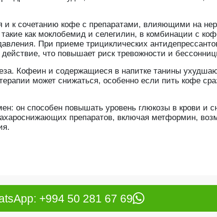
я и к сочетанию кофе с препаратами, влияющими на не
такие как моклобемид и селегилин, в комбинации с ко
давления. При приеме трициклических антидепрессанто
действие, что повышает риск тревожности и бессонниц
еза. Кофеин и содержащиеся в напитке танины ухудшаю
терапии может снижаться, особенно если пить кофе сра
мен: он способен повышать уровень глюкозы в крови и с
 сахароснижающих препаратов, включая метформин, во
ия.
tsApp: +994 50 281 67 69