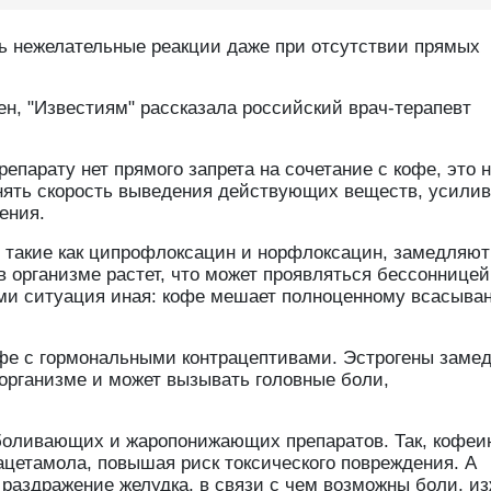
ь нежелательные реакции даже при отсутствии прямых
ен, "Известиям" рассказала российский врач-терапевт
епарату нет прямого запрета на сочетание с кофе, это 
енять скорость выведения действующих веществ, усилив
ения.
, такие как ципрофлоксацин и норфлоксацин, замедляют
в организме растет, что может проявляться бессонницей
ами ситуация иная: кофе мешает полноценному всасыва
офе с гормональными контрацептивами. Эстрогены заме
 организме и может вызывать головные боли,
боливающих и жаропонижающих препаратов. Так, кофеи
ацетамола, повышая риск токсического повреждения. А
раздражение желудка, в связи с чем возможны боли, из