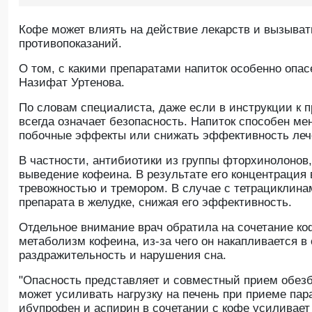
Кофе может влиять на действие лекарств и вызыват
противопоказаний.
O том, с какими препаратами напиток особенно опас
Назифат Уртенова.
По словам специалиста, даже если в инструкции к пр
всегда означает безопасность. Напиток способен м
побочные эффекты или снижать эффективность леч
В частности, антибиотики из группы фторхинолонов
выведение кофеина. В результате его концентрация 
тревожностью и тремором. В случае с тетрациклин
препарата в желудке, снижая его эффективность.
Отдельное внимание врач обратила на сочетание к
метаболизм кофеина, из-за чего он накапливается в
раздражительность и нарушения сна.
"Опасность представляет и совместный прием обез
может усиливать нагрузку на печень при приеме пар
ибупрофен и аспирин в сочетании с кофе усиливает 