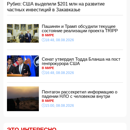
Рубио: США выделили $201 млн на развитие
Хикмет Гаджиев: Ильхам Алиев одержал победу и в
частных инвестиций в Закавказье
войне, и в мире
- ВИДЕО
15:08, 08.08.2026
Пентагон рассекретил информацию о падении НЛО с
Пашинян и Трамп обсудили текущее
человеком внутри
состояние реализации проекта TRIPP
15:00, 08.08.2026
В МИРЕ
18:48, 08.08.2026
Белый, черный или яркий: психолог объяснила, как цвет
автомобиля связан с характером владельца
14:48, 08.08.2026
Сенат утвердил Тодда Бланша на пост
Зеленский встретился с Вучичем
генпрокурора США
14:40, 08.08.2026
В МИРЕ
В Азербайджане ожидается жара до 41 градуса —
16:48, 08.08.2026
объявлено предупреждение
14:34, 08.08.2026
В Агдашском районе расследуется конфликт, связанный
Пентагон рассекретил информацию о
с церемонией помолвки с участием
падении НЛО с человеком внутри
несовершеннолетней
В МИРЕ
14:28, 08.08.2026
15:00, 08.08.2026
Найдено тело утонувшего в море 16-летнего юноши
14:14, 08.08.2026
ФИФА выступила с заявлением на фоне скандальных
ЭТО ИНТЕРЕСНО