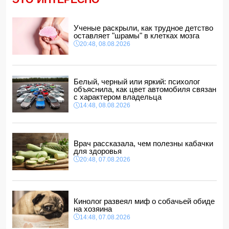
обвинений в адрес Инфантино
14:10, 08.08.2026
ВС РФ взяли под контроль Ивановку в Харьковской
Ученые раскрыли, как трудное детство
области
оставляет "шрамы" в клетках мозга
14:04, 08.08.2026
20:48, 08.08.2026
Прогноз погоды в Азербайджане на 9 августа
14:00, 08.08.2026
Никол Пашинян позвонил Ильхаму Алиеву
Белый, черный или яркий: психолог
12:48, 08.08.2026
объяснила, как цвет автомобиля связан
с характером владельца
СМИ: США ищут на Кубе фигуру для повторения
14:48, 08.08.2026
"венесуэльского сценария"
12:40, 08.08.2026
Врач рассказала, чем полезны кабачки
для здоровья
20:48, 07.08.2026
Кинолог развеял миф о собачьей обиде
на хозяина
14:48, 07.08.2026