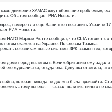
инское движение ХАМАС ждут «большие проблемы», есл
щита. Об этом сообщает РИА Новости.
прос, намерен ли еще Вашингтон поставить Украине 17
едает РИА Новости.
ком НАТО Марком Рютте сообщил, что США готовят к от
ых потом окажется на Украине. По словам Трампа,
ередать союзникам новые системы ЗРК взамен тех, кото
лом доме перед вылетом в Великобританию ему задали
й его журналистки, откуда она. Девушка ответила, что 
 война, которая никогда не должна была произойти. Ст
оложить этому конец», — сказал политик, ничего не ска