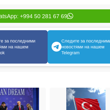
tsApp: +994 50 281 67 69
е за последними
Следите за последним
ями на нашем
новостями на нашем
ok
Telegram