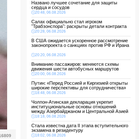
Названо лучшее сочетание для защиты
сердца и сосудов
20:48, 06.08.2026
Салах официально стал игроком
"Трабзонспора": раскрыты детали контракта
20:28, 06.08.2026
В США ожидается ускоренное рассмотрение
законопроекта о санкциях против РФ и Ирана
20:20, 06.08.2026
Вниманию пассажиров: меняются схемы
движения шести автобусных маршрутов
20:00, 06.08.2026
Путин: «Перед Россией и Киргизией открыты
широкие перспективы для сотрудничества»
18:48, 06.08.2026
Чолпон-Атинская декларация укрепит
институциональные основы отношений
между Азербайджаном и Центральной Азией
18:18, 06.08.2026
Стала известна дата II этапа вступительного
экзамена в резидентуру
16809
18:02, 06.08.2026