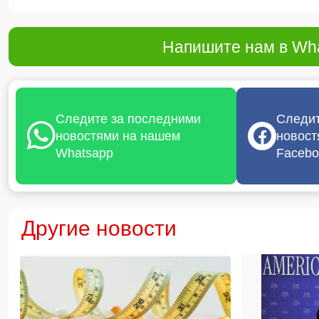
Напишите нам в Wha
Следите за последними
Следит
новостями на нашем
новост
Whatsapp
Facebo
Другие новости