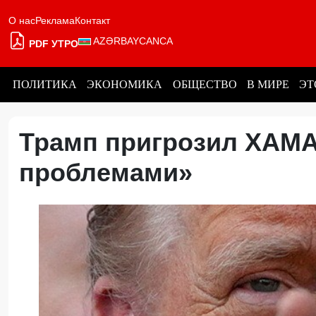
О нас
Реклама
Контакт
AZƏRBAYCANCA
PDF УТРО
ПОЛИТИКА
ЭКОНОМИКА
ОБЩЕСТВО
В МИРЕ
ЭТ
Трамп пригрозил ХАМ
проблемами»