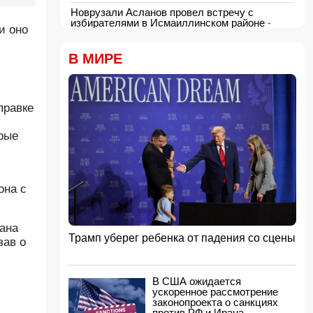
Новрузали Асланов провел встречу с
избирателями в Исмаиллинском районе
-
и оно
ФОТО
18:00, 06.08.2026
В МИРЕ
«Новые технологии формируют новые
профессии на рынке труда» — эксперт
16:48, 06.08.2026
правке
Джейхун Байрамов и Андрей Сибига проводят
встречу в Киеве
16:28, 06.08.2026
рые
Гави покрасил волосы в розовый цвет в честь
победы Испании на ЧМ-2026
16:16, 06.08.2026
она с
США сняли санкции с авиакомпании,
обвинявшейся в перевозке оружия для КСИР
16:00, 06.08.2026
рана
Трамп уберег ребенка от падения со сцены
зав о
Администрация Трампа вернула импортерам
около 100 млрд долларов ранее собранных
пошлин
15:48, 06.08.2026
В США ожидается
ускоренное рассмотрение
В Японии заявили о запуске КНДР
законопроекта о санкциях
баллистической ракеты
против РФ и Ирана