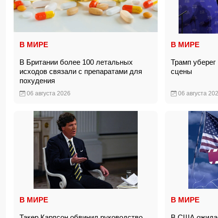
В МИРЕ
В МИРЕ
В Британии более 100 летальных
Трамп уберег 
исходов связали с препаратами для
сцены
похудения
06 августа 2026
06 августа 20
В МИРЕ
В МИРЕ
Такер Карлсон обвинил руководство
В США ожидае