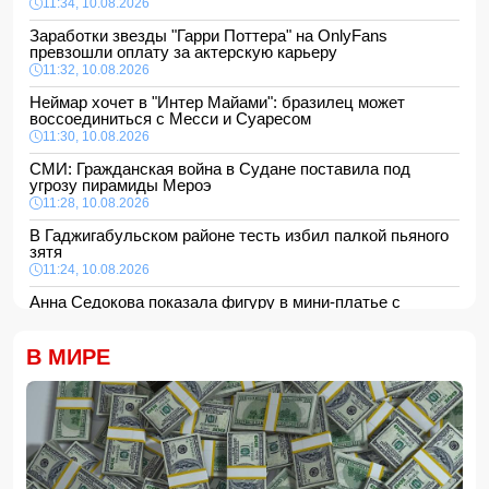
11:34, 10.08.2026
Заработки звезды "Гарри Поттера" на OnlyFans
превзошли оплату за актерскую карьеру
11:32, 10.08.2026
Неймар хочет в "Интер Майами": бразилец может
воссоединиться с Месси и Суаресом
11:30, 10.08.2026
СМИ: Гражданская война в Судане поставила под
угрозу пирамиды Мероэ
11:28, 10.08.2026
В Гаджигабульском районе тесть избил палкой пьяного
зятя
11:24, 10.08.2026
Анна Седокова показала фигуру в мини-платье с
крыльями и чулках
11:22, 10.08.2026
В МИРЕ
В Сабирабадском районе 59-летний мужчина погиб от
удара электрическим током
11:20, 10.08.2026
12 человек погибли и 8 пропали в результате оползней и
наводнений на Филиппинах
- ФОТО/ВИДЕО
11:16, 10.08.2026