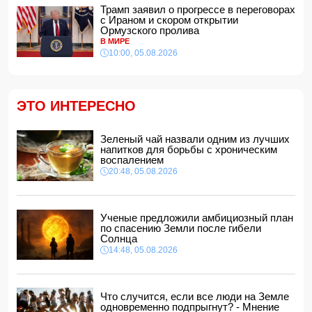
решение своих проблем
Трамп заявил о прогрессе в переговорах
18:48, 05.08.2026
с Ираном и скором открытии
Ормузского пролива
Азербайджанские тхэквондисты завоевали 22 медали
на турнире Batumi Open
В МИРЕ
10:00, 05.08.2026
18:18, 05.08.2026
В Азербайджане вводятся штрафы за нарушение
требований к соцсетям и меняется порядок передачи
государственного имущества
ЭТО ИНТЕРЕСНО
18:02, 05.08.2026
687 американских военных получили ранения в ходе
конфликта с Ираном
Зеленый чай назвали одним из лучших
напитков для борьбы с хроническим
18:00, 05.08.2026
воспалением
Арестован муж известной ведущей Нигяр Фархад
20:48, 05.08.2026
16:48, 05.08.2026
В Баку мужчина арестован за дебош на кладбище
16:28, 05.08.2026
Ученые предложили амбициозный план
по спасению Земли после гибели
ВНИМАНИЮ
желающих приобрести новое, полностью
Солнца
отремонтированное жилье
14:48, 05.08.2026
16:16, 05.08.2026
Определён минимальный порог суммы электронных
переводов
Что случится, если все люди на Земле
16:00, 05.08.2026
одновременно подпрыгнут? - Мнение