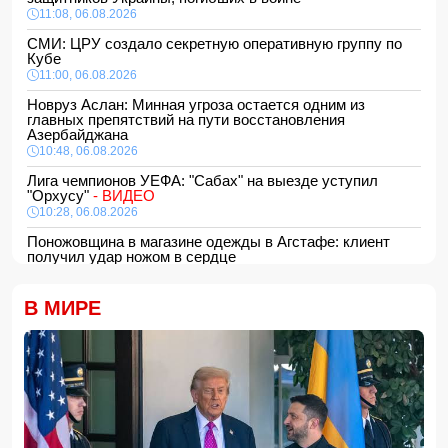
11:08, 06.08.2026
СМИ: ЦРУ создало секретную оперативную группу по
Кубе
11:00, 06.08.2026
Новруз Аслан: Минная угроза остается одним из
главных препятствий на пути восстановления
Азербайджана
10:48, 06.08.2026
Лига чемпионов УЕФА: "Сабах" на выезде уступил
"Орхусу"
- ВИДЕО
10:28, 06.08.2026
Поножовщина в магазине одежды в Агстафе: клиент
получил удар ножом в сердце
10:10, 06.08.2026
Останки пропавшей в Греции туристки нашли в
В МИРЕ
чемодане
10:00, 06.08.2026
В ООН предрекли резкий рост числа голодающих из-за
Эль-Ниньо
21:48, 05.08.2026
Турция активизирует посредничество в урегулировании
украинского конфликта