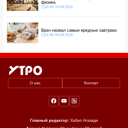
физика
Хикмет Гаджиев: Азербайджан доказал приверженность
мирному процессу с Арменией на практике
20:48, 04.08.2026
15:48, 05.08.2026
Врач назвал самые вредные завтраки
14:48, 04.08.2026
О нас
Контакт
Главный редактор:
Хабил Агазаде