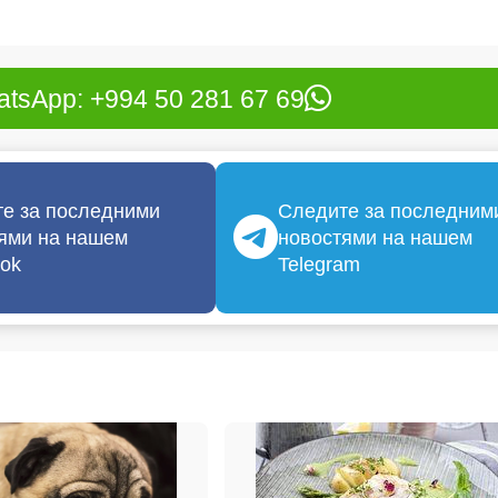
tsApp: +994 50 281 67 69
е за последними
Следите за последним
ями на нашем
новостями на нашем
ok
Telegram