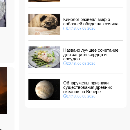
14:14, 07.08.2026
Сына Абеля Магеррамова отозвали от
должности посла
Кинолог развеял миф о
14:10, 07.08.2026
собачьей обиде на хозяина
Моуринью в шоке после отказа Родри от
14:48, 07.08.2026
перехода в "Реал"
14:04, 07.08.2026
Ильхам Алиев подписал распоряжения в
Названо лучшее сочетание
связи с двумя дипломатами
для защиты сердца и
14:00, 07.08.2026
сосудов
Прогноз погоды в Азербайджане на 8 августа
20:48, 06.08.2026
12:48, 07.08.2026
В Азербайджане ищут сотрудников с
Обнаружены признаки
зарплатой до 10 000 манатов
существования древних
12:40, 07.08.2026
океанов на Венере
14:48, 06.08.2026