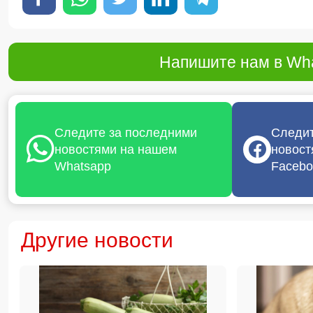
Напишите нам в Wha
Следите за последними
Следит
новостями на нашем
новост
Whatsapp
Facebo
Другие новости