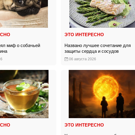
ЕСНО
ЭТО ИНТЕРЕСНО
еял миф о собачьей
Названо лучшее сочетание для
яина
защиты сердца и сосудов
26
06 августа 2026
ЕСНО
ЭТО ИНТЕРЕСНО