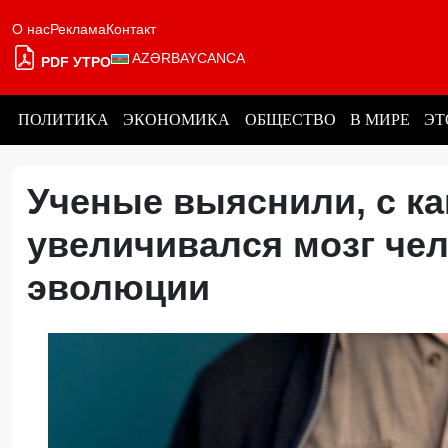
О нас
Реклама
Контакт
AZƏRBAYCANCA
PDF УТРО
ПОЛИТИКА
ЭКОНОМИКА
ОБЩЕСТВО
В МИРЕ
ЭТ
Ученые выяснили, с к
увеличивался мозг чел
эволюции