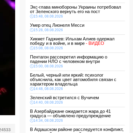
Экс-глава минобороны Украины потребовал
от Зеленского вернуть его на пост
15:48, 08.08.2026
Умер отец Лионеля Месси
15:28, 08.08.2026
Хикмет Гаджиев: Ильхам Алиев одержал
победу и в войне, и в мире
- ВИДЕО
15:08, 08.08.2026
Пентагон рассекретил информацию о
падении НЛО с человеком внутри
15:00, 08.08.2026
Белый, черный или яркий: психолог
объяснила, как цвет автомобиля связан с
характером владельца
14:48, 08.08.2026
Зеленский встретился с Вучичем
14:40, 08.08.2026
В Азербайджане ожидается жара до 41
градуса — объявлено предупреждение
14:34, 08.08.2026
В Агдашском районе расследуется конфликт,
24533