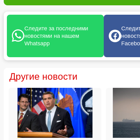
Следите за последними
Следит
новостями на нашем
новост
Whatsapp
Facebo
Другие новости