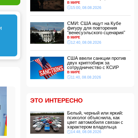
В МИРЕ
15:00, 08.08.2026
Новая Зеландия ввела 35-й пакет санкций
против России
12:28, 08.08.2026
СМИ: США ищут на Кубе
Защитник "Барселоны" Рональд Араухо
и
фигуру для повторения
переходит в "Ливерпуль"
"венесуэльского сценария"
12:12, 08.08.2026
В МИРЕ
12:40, 08.08.2026
В мире зафиксирован рекордный рост цен на
продукты
12:00, 08.08.2026
США ввели санкции против
двух криптобирж за
В Гобустанском районе Hyundai врезался в
сотрудничество с КСИР
фонарный столб: есть погибший
В МИРЕ
11:48, 08.08.2026
11:40, 08.08.2026
США ввели санкции против двух криптобирж
за сотрудничество с КСИР
11:40, 08.08.2026
ЭТО ИНТЕРЕСНО
Фон дер Ляйен захотела пресечь доходы
России «со всех сторон»
11:34, 08.08.2026
Белый, черный или яркий:
психолог объяснила, как
Дочь Успенской решила взять фамилию
цвет автомобиля связан с
матери
характером владельца
11:32, 08.08.2026
14:48, 08.08.2026