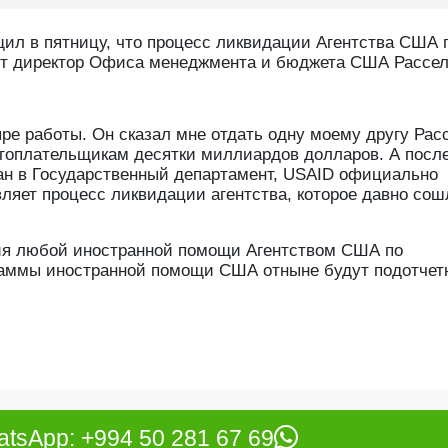
ил в пятницу, что процесс ликвидации Агентства США 
ит директор Офиса менеджмента и бюджета США Рассел
ре работы. Он сказал мне отдать одну моему другу Рас
огоплательщикам десятки миллиардов долларов. А после
ан в Государственный департамент, USAID официально
ляет процесс ликвидации агентства, которое давно сош
ия любой иностранной помощи Агентством США по
раммы иностранной помощи США отныне будут подотчет
tsApp: +994 50 281 67 69