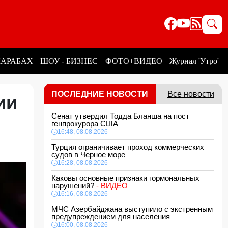
КАРАБАХ
ШОУ - БИЗНЕС
ФОТО+ВИДЕО
Журнал 'Утро'
ПОСЛЕДНИЕ НОВОСТИ
Все новости
ии
Сенат утвердил Тодда Бланша на пост
генпрокурора США
16:48, 08.08.2026
Турция ограничивает проход коммерческих
судов в Черное море
16:28, 08.08.2026
Каковы основные признаки гормональных
нарушений?
- ВИДЕО
16:16, 08.08.2026
МЧС Азербайджана выступило с экстренным
предупреждением для населения
16:00, 08.08.2026