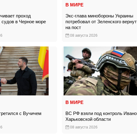
В МИРЕ
ичивает проход
Экс-глава минобороны Украины
 судов в Черное море
потребовал от Зеленского вернут
на пост
26
08 августа 2026
В МИРЕ
третился с Вучичем
ВС РФ взяли под контроль Ивано
Харьковской области
26
08 августа 2026