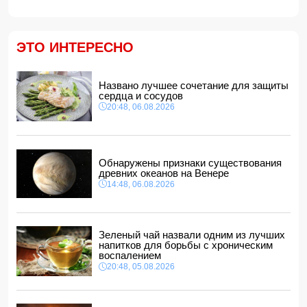
14:28, 06.08.2026
Конфискованную квартиру Салима Муслимова продали
с 50% скидкой
14:14, 06.08.2026
ЭТО ИНТЕРЕСНО
Ильхам Алиев наградил Бахтияра Асланбейли орденом
"Шохрат"
Названо лучшее сочетание для защиты
14:10, 06.08.2026
сердца и сосудов
Стали известны детали контракта Наримана Ахундзаде
20:48, 06.08.2026
с "Эрзурумспором"
14:04, 06.08.2026
Ильхам Алиев отозвал двух постоянных
представителей, одного назначил на новую должность
Обнаружены признаки существования
14:00, 06.08.2026
древних океанов на Венере
14:48, 06.08.2026
Прогноз погоды в Азербайджане на 7 августа
12:48, 06.08.2026
Глава МИД Украины выразил соболезнования в связи с
гибелью граждан Азербайджана в Азовском и Чёрном
Зеленый чай назвали одним из лучших
морях
напитков для борьбы с хроническим
12:40, 06.08.2026
воспалением
20:48, 05.08.2026