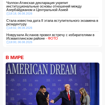
Чолпон-Атинская декларация укрепит
институциональные основы отношений между
Азербайджаном и Центральной Азией
18:18, 06.08.2026
Стала известна дата II этапа вступительного экзамена в
резидентуру
18:02, 06.08.2026
Новрузали Асланов провел встречу с избирателями в
Исмаиллинском районе
- ФОТО
18:00, 06.08.2026
«Новые технологии формируют новые профессии на
рынке труда» — эксперт
В МИРЕ
16:48, 06.08.2026
Джейхун Байрамов и Андрей Сибига проводят встречу в
Киеве
16:28, 06.08.2026
Гави покрасил волосы в розовый цвет в честь победы
Испании на ЧМ-2026
16:16, 06.08.2026
США сняли санкции с авиакомпании, обвинявшейся в
перевозке оружия для КСИР
16:00, 06.08.2026