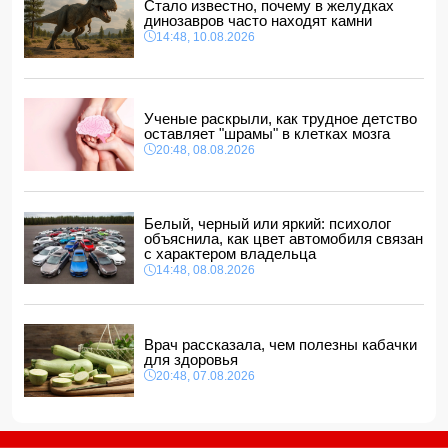
Стало известно, почему в желудках
Ученые раскрыли, как трудное детство оставляет
динозавров часто находят камни
"шрамы" в клетках мозга
14:48, 10.08.2026
20:48, 08.08.2026
Месси получил наибольшее количество угроз во время
ЧМ-2026
20:28, 08.08.2026
Ученые раскрыли, как трудное детство
оставляет "шрамы" в клетках мозга
В Баку обнаружено и изъято около 30 кг наркотиков
20:48, 08.08.2026
20:20, 08.08.2026
Магдалена Гроно: Лидеры Азербайджана и Армении
открыли путь к прочному и необратимому миру
20:00, 08.08.2026
Белый, черный или яркий: психолог
объяснила, как цвет автомобиля связан
с характером владельца
14:48, 08.08.2026
Врач рассказала, чем полезны кабачки
для здоровья
20:48, 07.08.2026