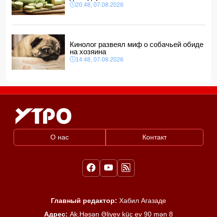
20:48, 07.08.2026
Кинолог развеял миф о собачьей обиде
на хозяина
14:48, 07.08.2026
О нас
Контакт
Главный редактор:
Хабил Агазаде
Адрес:
Ak.Həsən Əliyev küç ev 90 mən 8