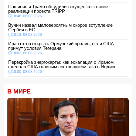
Пашинян и Трамп обсудили текущее состояние
реализации проекта TRIPP
18:48, 08.08.2026
Вучич назвал маловероятным скорое вступление
Сербии в ЕС
18:18, 08.08.2026
Иран готов открыть Ормузский пролив, если США
примут условия Тегерана
18:02, 08.08.2026
Перекройка энергокарты: как эскалация с Ираном
сделала США главным поставщиком газа в Индию
18:00, 08.08.2026
Сенат утвердил Тодда Бланша на пост генпрокурора
США
В МИРЕ
16:48, 08.08.2026
Турция ограничивает проход коммерческих судов в
Черное море
16:28, 08.08.2026
Каковы основные признаки гормональных нарушений?
-
ВИДЕО
16:16, 08.08.2026