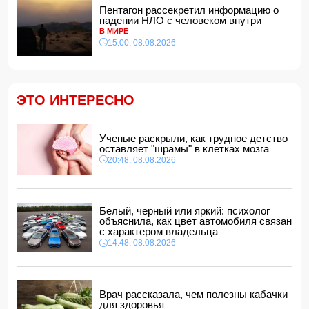
В Агдашском районе расследуется конфликт, связанный
Пентагон рассекретил информацию о
с церемонией помолвки с участием
падении НЛО с человеком внутри
несовершеннолетней
В МИРЕ
14:28, 08.08.2026
15:00, 08.08.2026
Найдено тело утонувшего в море 16-летнего юноши
14:14, 08.08.2026
ФИФА выступила с заявлением на фоне скандальных
ЭТО ИНТЕРЕСНО
обвинений в адрес Инфантино
14:10, 08.08.2026
ВС РФ взяли под контроль Ивановку в Харьковской
Ученые раскрыли, как трудное детство
области
оставляет "шрамы" в клетках мозга
14:04, 08.08.2026
20:48, 08.08.2026
Прогноз погоды в Азербайджане на 9 августа
14:00, 08.08.2026
Никол Пашинян позвонил Ильхаму Алиеву
Белый, черный или яркий: психолог
12:48, 08.08.2026
объяснила, как цвет автомобиля связан
с характером владельца
СМИ: США ищут на Кубе фигуру для повторения
14:48, 08.08.2026
"венесуэльского сценария"
12:40, 08.08.2026
Врач рассказала, чем полезны кабачки
для здоровья