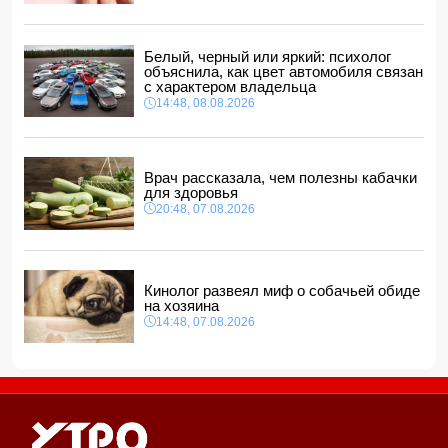
Прогноз погоды в Азербайджане на 9 августа
14:00, 08.08.2026
Никол Пашинян позвонил Ильхаму Алиеву
Белый, черный или яркий: психолог
12:48, 08.08.2026
объяснила, как цвет автомобиля связан
с характером владельца
СМИ: США ищут на Кубе фигуру для повторения
14:48, 08.08.2026
"венесуэльского сценария"
12:40, 08.08.2026
Врач рассказала, чем полезны кабачки
для здоровья
20:48, 07.08.2026
Кинолог развеял миф о собачьей обиде
на хозяина
14:48, 07.08.2026