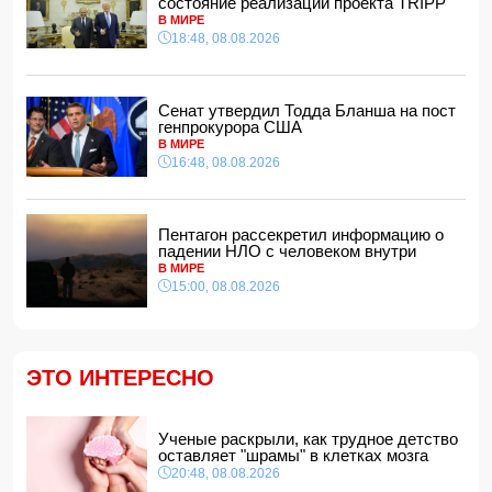
состояние реализации проекта TRIPP
15:00, 08.08.2026
В МИРЕ
18:48, 08.08.2026
Белый, черный или яркий: психолог объяснила, как цвет
автомобиля связан с характером владельца
14:48, 08.08.2026
Сенат утвердил Тодда Бланша на пост
Зеленский встретился с Вучичем
генпрокурора США
14:40, 08.08.2026
В МИРЕ
В Азербайджане ожидается жара до 41 градуса —
16:48, 08.08.2026
объявлено предупреждение
14:34, 08.08.2026
В Агдашском районе расследуется конфликт, связанный
Пентагон рассекретил информацию о
с церемонией помолвки с участием
падении НЛО с человеком внутри
несовершеннолетней
В МИРЕ
14:28, 08.08.2026
15:00, 08.08.2026
Найдено тело утонувшего в море 16-летнего юноши
14:14, 08.08.2026
ФИФА выступила с заявлением на фоне скандальных
ЭТО ИНТЕРЕСНО
обвинений в адрес Инфантино
14:10, 08.08.2026
ВС РФ взяли под контроль Ивановку в Харьковской
Ученые раскрыли, как трудное детство
области
оставляет "шрамы" в клетках мозга
14:04, 08.08.2026
20:48, 08.08.2026