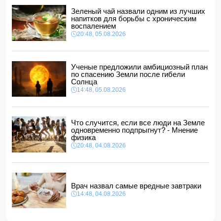
ЕС получил пятый транш доходов от замороженных
активов РФ и обещал передать их Киеву
Зеленый чай назвали одним из лучших
напитков для борьбы с хроническим
14:10, 05.08.2026
воспалением
В Баку на рабочем месте скоропостижно скончался
20:48, 05.08.2026
мужчина
14:04, 05.08.2026
Депутат Милли Меджлиса посетил семью шехида
-
Ученые предложили амбициозный план
ФОТО
по спасению Земли после гибели
14:00, 05.08.2026
Солнца
14:48, 05.08.2026
Прогноз погоды в Азербайджане на 6 августа
12:48, 05.08.2026
Биржевые цены на кофе в мире выросли до максимума
Что случится, если все люди на Земле
за полгода
одновременно подпрыгнут? - Мнение
12:40, 05.08.2026
физика
20:48, 04.08.2026
Врач назвал самые вредные завтраки
14:48, 04.08.2026