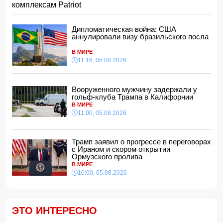
комплексам Patriot
15:28, 05.08.2026
ВС РФ взяли под контроль два населенных пункта
Дипломатическая война: США
15:08, 05.08.2026
аннулировали визу бразильского посла
Тахир Будагов посетил Азербайджанское общество
Красного Полумесяца
В МИРЕ
15:00, 05.08.2026
11:16, 05.08.2026
Ученые предложили амбициозный план по спасению
Земли после гибели Солнца
Вооруженного мужчину задержали у
14:48, 05.08.2026
гольф-клуба Трампа в Калифорнии
МИД России обвинил Киев в попытках усилить
В МИРЕ
эскалацию конфликта
11:00, 05.08.2026
14:40, 05.08.2026
В Индии более 10 человек погибли из-за ударов молний
Трамп заявил о прогрессе в переговорах
с Ираном и скором открытии
14:34, 05.08.2026
Ормузского пролива
В МИРЕ
Судья Верховного суда Азербайджана вышел на
пенсию
10:00, 05.08.2026
14:28, 05.08.2026
FT: Трамп отказал Зеленскому в поставках ракет к
комплексам Patriot
ЭТО ИНТЕРЕСНО
14:14, 05.08.2026