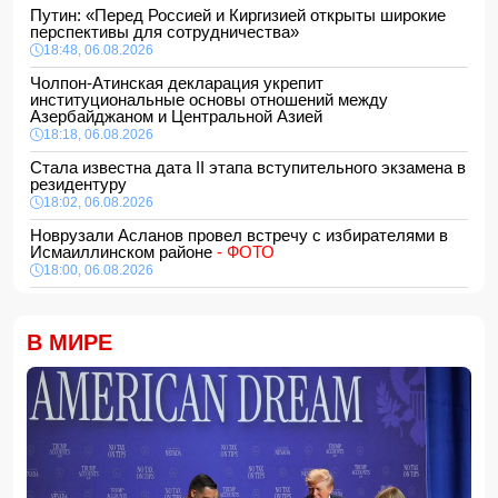
Путин: «Перед Россией и Киргизией открыты широкие
перспективы для сотрудничества»
18:48, 06.08.2026
Чолпон-Атинская декларация укрепит
институциональные основы отношений между
Азербайджаном и Центральной Азией
18:18, 06.08.2026
Стала известна дата II этапа вступительного экзамена в
резидентуру
18:02, 06.08.2026
Новрузали Асланов провел встречу с избирателями в
Исмаиллинском районе
- ФОТО
18:00, 06.08.2026
«Новые технологии формируют новые профессии на
рынке труда» — эксперт
В МИРЕ
16:48, 06.08.2026
Джейхун Байрамов и Андрей Сибига проводят встречу в
Киеве
16:28, 06.08.2026
Гави покрасил волосы в розовый цвет в честь победы
Испании на ЧМ-2026
16:16, 06.08.2026