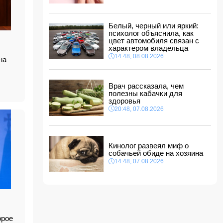
ФИФА выступила с заявлением на фоне
скандальных обвинений в адрес Инфантино
14:10, 08.08.2026
Белый, черный или яркий:
ВС РФ взяли под контроль Ивановку в
психолог объяснила, как
Харьковской области
цвет автомобиля связан с
характером владельца
14:04, 08.08.2026
14:48, 08.08.2026
на
Прогноз погоды в Азербайджане на 9 августа
14:00, 08.08.2026
Врач рассказала, чем
полезны кабачки для
Никол Пашинян позвонил Ильхаму Алиеву
здоровья
12:48, 08.08.2026
20:48, 07.08.2026
СМИ: США ищут на Кубе фигуру для
повторения "венесуэльского сценария"
12:40, 08.08.2026
Кинолог развеял миф о
собачьей обиде на хозяина
14:48, 07.08.2026
орое