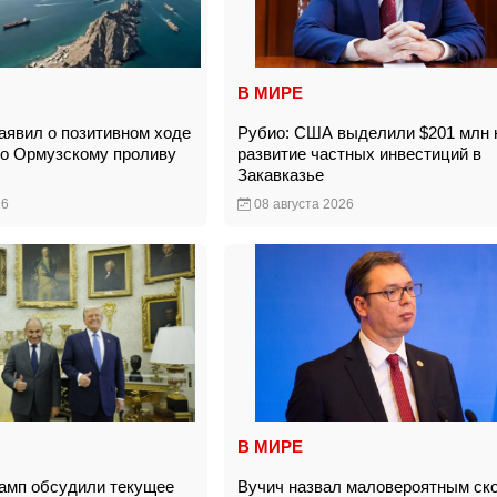
В МИРЕ
явил о позитивном ходе
Рубио: США выделили $201 млн 
по Ормузскому проливу
развитие частных инвестиций в
Закавказье
26
08 августа 2026
В МИРЕ
амп обсудили текущее
Вучич назвал маловероятным ск