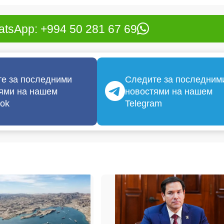
tsApp: +994 50 281 67 69
е за последними
Следите за последним
ями на нашем
новостями на нашем
ok
Telegram