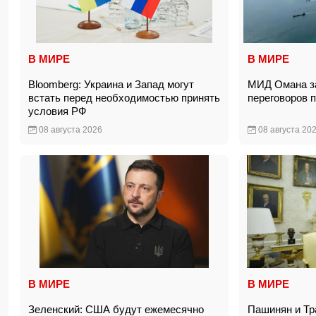
В МИРЕ
В МИРЕ
Bloomberg: Украина и Запад могут
МИД Омана за
встать перед необходимостью принять
переговоров 
условия РФ
08 августа 2026
08 августа 20
В МИРЕ
В МИРЕ
Зеленский: США будут ежемесячно
Пашинян и Тр