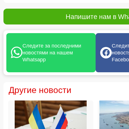
Напишите нам в Wha
Следите за последними
Следит
новостями на нашем
новост
Whatsapp
Facebo
Другие новости