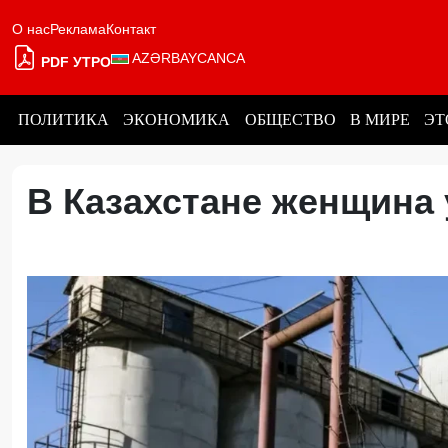
О нас
Реклама
Контакт
AZƏRBAYCANCA
PDF УТРО
ПОЛИТИКА
ЭКОНОМИКА
ОБЩЕСТВО
В МИРЕ
ЭТ
В Казахстане женщина