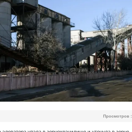
Просмотров :
 элеватора упала в зернохранилище и утонула в зерне.