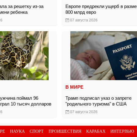
ла за решетку из-за
Европе предрекли ущерб в разме
имени ребенка
800 млрд евро
26
07 августа 2026
В МИРЕ
ужчина поймал 96
Трамп подписал указ о запрете
играл 10 тысяч долларов
"родильного туризма" в США
26
07 августа 2026
РЕ
НАУКА
СПОРТ
ПРОИШЕСТВИЯ
КАРАБАХ
ИНТЕРВЬЮ