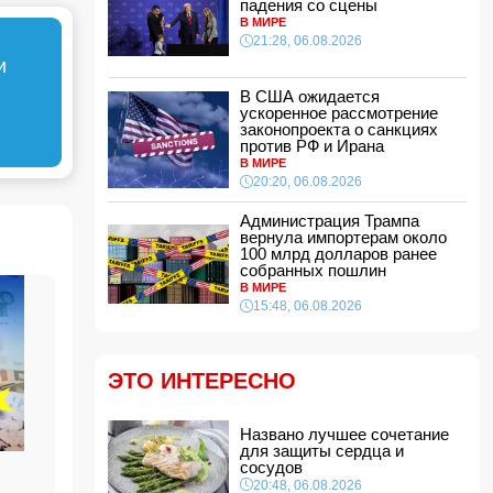
падения со сцены
21:16, 06.08.2026
В МИРЕ
21:28, 06.08.2026
Такер Карлсон обвинил руководство США во
лжи
и
21:00, 06.08.2026
В США ожидается
ускоренное рассмотрение
Названо лучшее сочетание для защиты
законопроекта о санкциях
сердца и сосудов
против РФ и Ирана
20:48, 06.08.2026
В МИРЕ
Салах официально стал игроком
20:20, 06.08.2026
"Трабзонспора": раскрыты детали контракта
20:28, 06.08.2026
Администрация Трампа
вернула импортерам около
В США ожидается ускоренное рассмотрение
100 млрд долларов ранее
законопроекта о санкциях против РФ и Ирана
собранных пошлин
В МИРЕ
20:20, 06.08.2026
15:48, 06.08.2026
Вниманию пассажиров: меняются схемы
движения шести автобусных маршрутов
20:00, 06.08.2026
ЭТО ИНТЕРЕСНО
Путин: «Перед Россией и Киргизией открыты
широкие перспективы для сотрудничества»
Названо лучшее сочетание
18:48, 06.08.2026
для защиты сердца и
Чолпон-Атинская декларация укрепит
сосудов
институциональные основы отношений
20:48, 06.08.2026