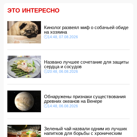
Трамп подписал указ о запрете "родильного туризма" в
США
ЭТО ИНТЕРЕСНО
11:00, 07.08.2026
Euractiv: Исландия попросила Брюссель не
вмешиваться в референдум по вопросу членства в ЕС
Кинолог развеял миф о собачьей обиде
10:48, 07.08.2026
на хозяина
14:48, 07.08.2026
Азербайджан сохраняет 26-е место в рейтинге УЕФА
10:28, 07.08.2026
Россия направит в Армению транзитный груз через
территорию Азербайджана
Названо лучшее сочетание для защиты
10:10, 07.08.2026
сердца и сосудов
20:48, 06.08.2026
Обнаружены признаки существования
древних океанов на Венере
14:48, 06.08.2026
Зеленый чай назвали одним из лучших
напитков для борьбы с хроническим