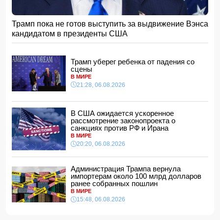
спать по ночам»
11:32, 07.08.2026
Трамп пока не готов выступить за выдвижение Вэнса
Звезда сборной Испании перейдет в «Барселону»
кандидатом в президенты США
11:30, 07.08.2026
ВС РФ поразили три судна с грузами для ВСУ в Черном
море
Трамп уберег ребенка от падения со
11:28, 07.08.2026
сцены
В МИРЕ
Во Флориде мужчина поймал 96 питонов и выиграл 10
21:28, 06.08.2026
тысяч долларов
11:24, 07.08.2026
Том Холланд и Зендея тайно поженились
В США ожидается ускоренное
11:22, 07.08.2026
рассмотрение законопроекта о
санкциях против РФ и Ирана
Трагедия в Тертере: пожилые супруги стали жертвами
В МИРЕ
поджога
20:20, 06.08.2026
11:20, 07.08.2026
Владельцев квартир предупредили о проверке систем
Администрация Трампа вернула
отопления
импортерам около 100 млрд долларов
11:16, 07.08.2026
ранее собранных пошлин
В МИРЕ
В Бейлаганском районе продолжаются поиски
15:48, 06.08.2026
утонувшего в канале молодого мужчины
11:08, 07.08.2026