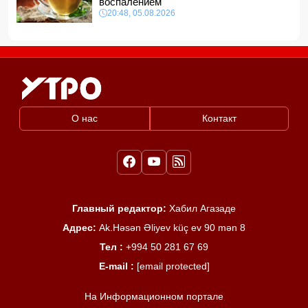
воспалением
20:48, 05.08.2026
О нас
Контакт
Главный редактор:
Хабил Агазаде
Адрес:
Ak.Həsən Əliyev küç ev 90 mən 8
Тел :
+994 50 281 67 69
E-mail :
[email protected]
На Информационном портале