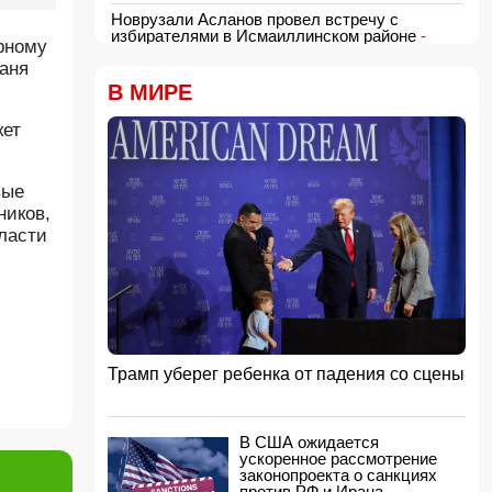
Новрузали Асланов провел встречу с
избирателями в Исмаиллинском районе
-
рному
ФОТО
аня
18:00, 06.08.2026
В МИРЕ
«Новые технологии формируют новые
профессии на рынке труда» — эксперт
кет
16:48, 06.08.2026
Джейхун Байрамов и Андрей Сибига проводят
встречу в Киеве
вые
16:28, 06.08.2026
ников,
ласти
Гави покрасил волосы в розовый цвет в честь
победы Испании на ЧМ-2026
16:16, 06.08.2026
США сняли санкции с авиакомпании,
обвинявшейся в перевозке оружия для КСИР
16:00, 06.08.2026
Трамп уберег ребенка от падения со сцены
Администрация Трампа вернула импортерам
около 100 млрд долларов ранее собранных
пошлин
15:48, 06.08.2026
В США ожидается
ускоренное рассмотрение
В Японии заявили о запуске КНДР
законопроекта о санкциях
баллистической ракеты
против РФ и Ирана