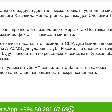
альнего радиуса действия может сорвать усилия по ми
соцсети Х заявила министр иностранных дел Словении Т
ния прочного и справедливого мира. <...> Поставка ра
ожный эффект», — написала министр.
 источники писала, что президент США Джо Байден впер
ты ATACMS для ударов вглубь России. По словам источ
м будут наноситься по российским войскам в Курской об
нным.
ить удары вглубь РФ заявили, что Вашингтон намерен
шее нагнетание напряженности вокруг конфликта.
tsApp: +994 50 281 67 69