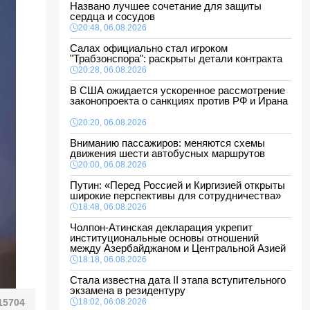
Названо лучшее сочетание для защиты
сердца и сосудов
20:48, 06.08.2026
Салах официально стал игроком
"Трабзонспора": раскрыты детали контракта
20:28, 06.08.2026
В США ожидается ускоренное рассмотрение
законопроекта о санкциях против РФ и Ирана
20:20, 06.08.2026
Вниманию пассажиров: меняются схемы
движения шести автобусных маршрутов
20:00, 06.08.2026
Путин: «Перед Россией и Киргизией открыты
широкие перспективы для сотрудничества»
18:48, 06.08.2026
Чолпон-Атинская декларация укрепит
институциональные основы отношений
между Азербайджаном и Центральной Азией
18:18, 06.08.2026
Стала известна дата II этапа вступительного
экзамена в резидентуру
15704
18:02, 06.08.2026