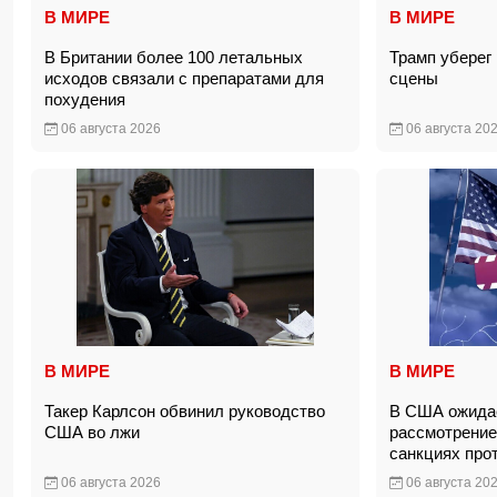
В МИРЕ
В МИРЕ
В Британии более 100 летальных
Трамп уберег 
исходов связали с препаратами для
сцены
похудения
06 августа 2026
06 августа 20
В МИРЕ
В МИРЕ
Такер Карлсон обвинил руководство
В США ожидае
США во лжи
рассмотрение
санкциях про
06 августа 2026
06 августа 20