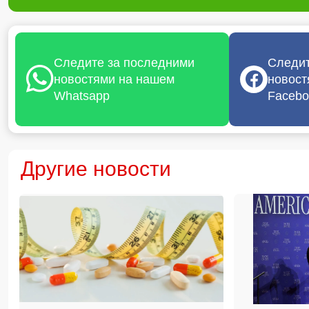
Следите за последними
Следит
новостями на нашем
новост
Whatsapp
Facebo
Другие новости