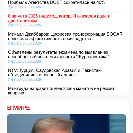
Прибыль Агентства DOST сократилась на 40%
20:00, 07.08.2026
8 августа 2025 года: год, который оказался равен
десятилетиям
18:48, 07.08.2026
Микаил Джаббаров: Цифровая трансформация SOCAR
повысила эффективность производства
18:18, 07.08.2026
Объявлены результаты экзамена по выявлению
способностей по специальности "Журналистика"
18:02, 07.08.2026
NTV: Турция, Саудовская Аравия и Пакистан
объединились в военный альянс
18:00, 07.08.2026
Минтруда направит более 3 млн манатов на ремонт
квартир
16:48, 07.08.2026
Сформирована структура Совета по медиа и вещанию
В МИРЕ
16:28, 07.08.2026
Пожар в историческом здании в Баку потушен
16:16, 07.08.2026