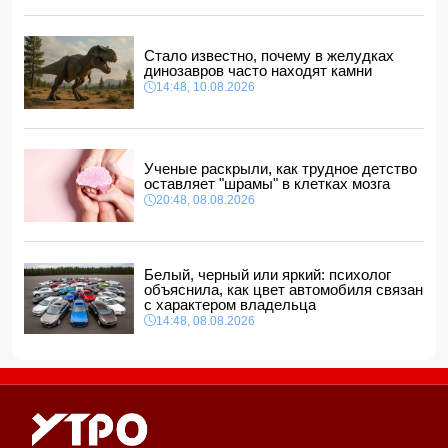
Прогноз погоды в Азербайджане на 11 августа
12:48, 10.08.2026
Стало известно, почему в желудках
динозавров часто находят камни
США планируют выделить $1 млрд на безопасность
Колумбии
14:48, 10.08.2026
12:40, 10.08.2026
Ученые раскрыли, как трудное детство
оставляет "шрамы" в клетках мозга
20:48, 08.08.2026
Белый, черный или яркий: психолог
объяснила, как цвет автомобиля связан
с характером владельца
14:48, 08.08.2026