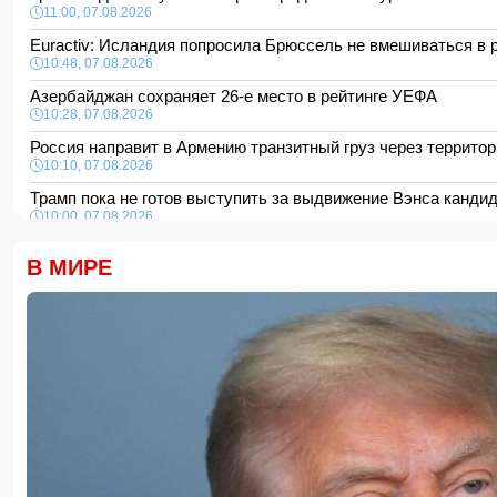
11:00, 07.08.2026
Euractiv: Исландия попросила Брюссель не вмешиваться в 
10:48, 07.08.2026
Азербайджан сохраняет 26-е место в рейтинге УЕФА
10:28, 07.08.2026
Россия направит в Армению транзитный груз через террит
10:10, 07.08.2026
Трамп пока не готов выступить за выдвижение Вэнса канд
10:00, 07.08.2026
В Британии более 100 летальных исходов связали с препа
В МИРЕ
21:48, 06.08.2026
Трамп уберег ребенка от падения со сцены
21:28, 06.08.2026
В Турции прозвучали призывы пересмотреть отношения с 
21:16, 06.08.2026
Такер Карлсон обвинил руководство США во лжи
21:00, 06.08.2026
Названо лучшее сочетание для защиты сердца и сосудов
20:48, 06.08.2026