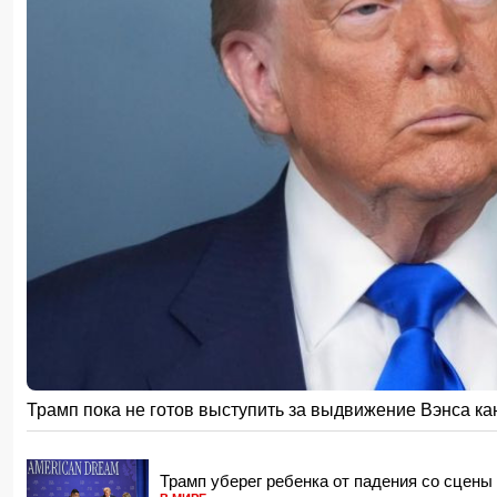
Салах официально стал игроком "Трабзонспора": раскрыты
20:28, 06.08.2026
В США ожидается ускоренное рассмотрение законопроекта 
20:20, 06.08.2026
Вниманию пассажиров: меняются схемы движения шести 
20:00, 06.08.2026
Путин: «Перед Россией и Киргизией открыты широкие перс
18:48, 06.08.2026
Чолпон-Атинская декларация укрепит институциональные 
Центральной Азией
18:18, 06.08.2026
Стала известна дата II этапа вступительного экзамена в р
18:02, 06.08.2026
Новрузали Асланов провел встречу с избирателями в Исм
18:00, 06.08.2026
«Новые технологии формируют новые профессии на рынке
16:48, 06.08.2026
Трамп пока не готов выступить за выдвижение Вэнса 
Джейхун Байрамов и Андрей Сибига проводят встречу в Ки
16:28, 06.08.2026
Трамп уберег ребенка от падения со сцен