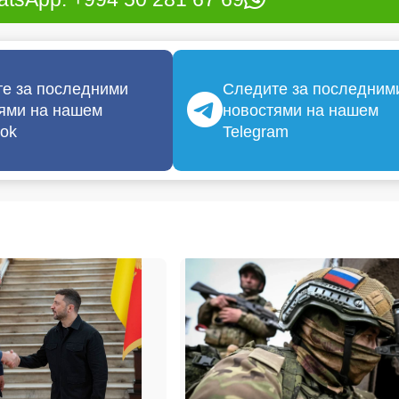
е за последними
Следите за последним
ями на нашем
новостями на нашем
ok
Telegram