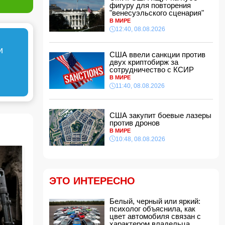
фигуру для повторения
11:32, 08.08.2026
"венесуэльского сценария"
В ФИФА прокомментировали обвинения
В МИРЕ
Инфантино в спонсировании любовницы
12:40, 08.08.2026
11:30, 08.08.2026
и
СМИ: Пентагон закупит лазерные
США ввели санкции против
противодроновые установки на 400 млн
двух криптобирж за
долларов
сотрудничество с КСИР
11:28, 08.08.2026
В МИРЕ
11:40, 08.08.2026
Миру грозит дефицит важнейшего продукта
11:24, 08.08.2026
Анна Седокова отреагировала на статус
США закупит боевые лазеры
"черной вдовы"
против дронов
11:22, 08.08.2026
В МИРЕ
10:48, 08.08.2026
Президент Пакистана принял посла
Азербайджана
11:20, 08.08.2026
На Аляске произошло сильное
ЭТО ИНТЕРЕСНО
землетрясение
11:16, 08.08.2026
Белый, черный или яркий:
Премьер-министр Армении: В ближайшее
психолог объяснила, как
время мы приступим к практической
цвет автомобиля связан с
реализации проекта TRIPP
характером владельца