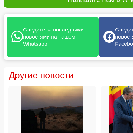
Следите за последними
Следит
новостями на нашем
новост
Whatsapp
Facebo
Другие новости