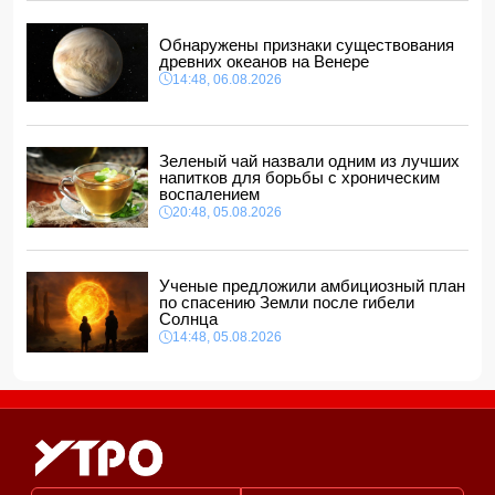
Ильхам Алиев отозвал двух постоянных
представителей, одного назначил на новую должность
Обнаружены признаки существования
14:00, 06.08.2026
древних океанов на Венере
14:48, 06.08.2026
Прогноз погоды в Азербайджане на 7 августа
12:48, 06.08.2026
Глава МИД Украины выразил соболезнования в связи с
гибелью граждан Азербайджана в Азовском и Чёрном
Зеленый чай назвали одним из лучших
морях
напитков для борьбы с хроническим
12:40, 06.08.2026
воспалением
20:48, 05.08.2026
Ученые предложили амбициозный план
по спасению Земли после гибели
Солнца
14:48, 05.08.2026