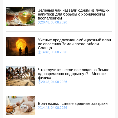
Азербайджанские тхэквондисты завоевали 22 медали
на турнире Batumi Open
Зеленый чай назвали одним из лучших
18:18, 05.08.2026
напитков для борьбы с хроническим
В Азербайджане вводятся штрафы за нарушение
воспалением
требований к соцсетям и меняется порядок передачи
20:48, 05.08.2026
государственного имущества
18:02, 05.08.2026
687 американских военных получили ранения в ходе
Ученые предложили амбициозный план
конфликта с Ираном
по спасению Земли после гибели
18:00, 05.08.2026
Солнца
14:48, 05.08.2026
Арестован муж известной ведущей Нигяр Фархад
16:48, 05.08.2026
В Баку мужчина арестован за дебош на кладбище
Что случится, если все люди на Земле
16:28, 05.08.2026
одновременно подпрыгнут? - Мнение
физика
ВНИМАНИЮ
желающих приобрести новое, полностью
отремонтированное жилье
20:48, 04.08.2026
16:16, 05.08.2026
Врач назвал самые вредные завтраки
14:48, 04.08.2026