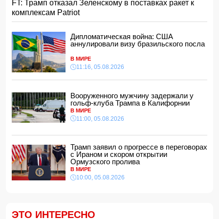
FT: Трамп отказал Зеленскому в поставках ракет к
использования детьми социальных сетей сформируют
комплексам Patriot
цифровую правовую среду
21:16, 05.08.2026
Потраченные Западом миллиарды могли бы превратить
Дипломатическая война: США
Украину в Дубай
аннулировали визу бразильского посла
21:00, 05.08.2026
В МИРЕ
Зеленый чай назвали одним из лучших напитков для
11:16, 05.08.2026
борьбы с хроническим воспалением
20:48, 05.08.2026
Вооруженного мужчину задержали у
"Арсенал" и "Ньюкасл" согласовали трансфер Бруно
гольф-клуба Трампа в Калифорнии
Гимарайнса
В МИРЕ
20:28, 05.08.2026
11:00, 05.08.2026
Эльнара Акимова: введение возрастных ограничений в
соцсетях соответствует глобальным вызовам
20:20, 05.08.2026
Трамп заявил о прогрессе в переговорах
с Ираном и скором открытии
Азербайджанский кардиолог получила высшую
Ормузского пролива
европейскую сертификацию в области кардиальной
МРТ
В МИРЕ
10:00, 05.08.2026
20:00, 05.08.2026
Захарова призвала ЕС сменить "ядерные фантазии" на
решение своих проблем
18:48, 05.08.2026
ЭТО ИНТЕРЕСНО