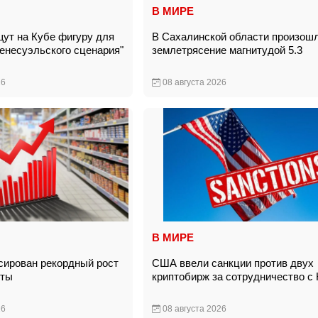
В МИРЕ
т на Кубе фигуру для
В Сахалинской области произош
венесуэльского сценария"
землетрясение магнитудой 5.3
26
08 августа 2026
В МИРЕ
сирован рекордный рост
США ввели санкции против двух
укты
криптобирж за сотрудничество с
26
08 августа 2026