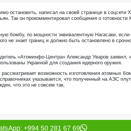
мо остановить, написал на своей странице в соцсети X
ян. Так он прокомментировал сообщения о готовности 
ную бомбу, по мощности эквивалентную Нагасаки, если
го не знает границ и должно быть остановлено в срочн
водитель «Атоминфо-Центра» Александр Уваров заявил, 
ользованы Украиной для создания ядерного оружия.
бы рассматривает возможность изготовления атомных бо
 справочниках указывается, что полученный на АЭС плу
ден, что это не совсем так.
tsApp: +994 50 281 67 69