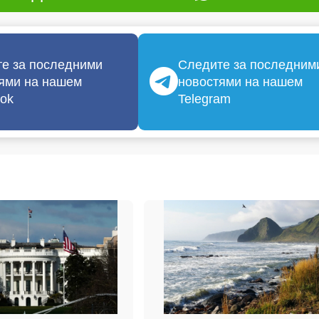
е за последними
Следите за последним
ями на нашем
новостями на нашем
ok
Telegram