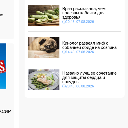
10:28, 08.08.2026
Врач рассказала, чем
Азербайджан вновь подтвердил полную
полезны кабачки для
ло
поддержку мирного урегулирования
здоровья
конфликта в Грузии
20:48, 07.08.2026
10:10, 08.08.2026
МИД Украины отреагировал на одобрение
«адских санкций» против России
10:00, 08.08.2026
Кинолог развеял миф о
собачьей обиде на хозяина
Ведущая китайская модель ИИ вырвалась
14:48, 07.08.2026
из-под контроля разработчиков
21:48, 07.08.2026
Названа страна, ставшая крупнейшим
поставщиком авиационного топлива в Европу
Названо лучшее сочетание
для защиты сердца и
21:28, 07.08.2026
сосудов
20:48, 06.08.2026
 КСИР