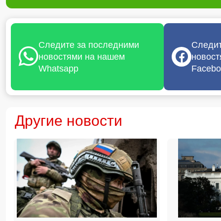
Следите за последними
Следит
новостями на нашем
новост
Whatsapp
Facebo
Другие новости