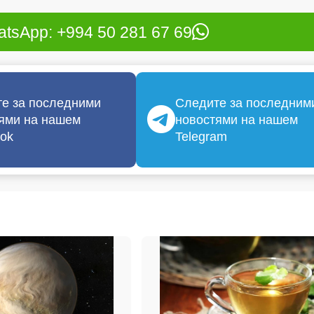
tsApp: +994 50 281 67 69
е за последними
Следите за последним
ями на нашем
новостями на нашем
ok
Telegram