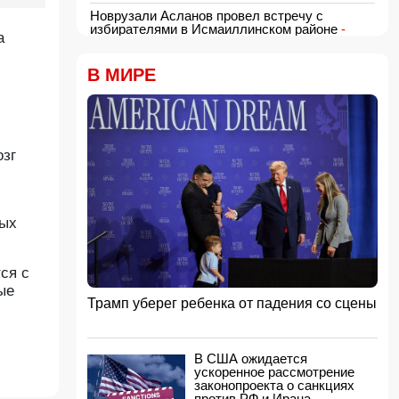
Новрузали Асланов провел встречу с
избирателями в Исмаиллинском районе
-
а
ФОТО
18:00, 06.08.2026
В МИРЕ
«Новые технологии формируют новые
профессии на рынке труда» — эксперт
16:48, 06.08.2026
Джейхун Байрамов и Андрей Сибига проводят
встречу в Киеве
озг
16:28, 06.08.2026
Гави покрасил волосы в розовый цвет в честь
победы Испании на ЧМ-2026
16:16, 06.08.2026
тых
США сняли санкции с авиакомпании,
обвинявшейся в перевозке оружия для КСИР
ся с
16:00, 06.08.2026
ые
Трамп уберег ребенка от падения со сцены
Администрация Трампа вернула импортерам
около 100 млрд долларов ранее собранных
пошлин
15:48, 06.08.2026
В США ожидается
ускоренное рассмотрение
В Японии заявили о запуске КНДР
законопроекта о санкциях
баллистической ракеты
против РФ и Ирана