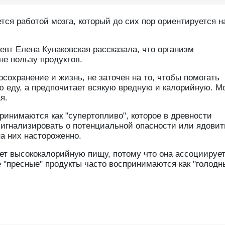
тся работой мозга, который до сих пор ориентируется н
вт Елена Кунаковская рассказала, что организм
не пользу продуктов.
осохранение и жизнь, не заточен на то, чтобы помогать
ю еду, а предпочитает всякую вредную и калорийную. М
я.
ринимаются как "супертопливо", которое в древности
сигнализировать о потенциальной опасности или ядови
на них настороженно.
ет высококалорийную пищу, потому что она ассоциирует
е "пресные" продукты часто воспринимаются как "голодн