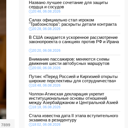
Названо лучшее сочетание для защиты
сердца и сосудов
20:48, 06.08.2026
Салах официально стал игроком
"Трабзонспора": раскрыты детали контракта
20:28, 06.08.2026
В США ожидается ускоренное рассмотрение
законопроекта о санкциях против РФ и Ирана
20:20, 06.08.2026
Вниманию пассажиров: меняются схемы
движения шести автобусных маршрутов
20:00, 06.08.2026
Путин: «Перед Россией и Киргизией открыты
широкие перспективы для сотрудничества»
18:48, 06.08.2026
Чолпон-Атинская декларация укрепит
институциональные основы отношений
между Азербайджаном и Центральной Азией
18:18, 06.08.2026
Стала известна дата II этапа вступительного
экзамена в резидентуру
7899
18:02, 06.08.2026