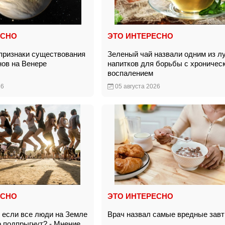
ЕСНО
ЭТО ИНТЕРЕСНО
признаки существования
Зеленый чай назвали одним из л
нов на Венере
напитков для борьбы с хроничес
воспалением
26
05 августа 2026
ЕСНО
ЭТО ИНТЕРЕСНО
, если все люди на Земле
Врач назвал самые вредные зав
 подпрыгнут? - Мнение