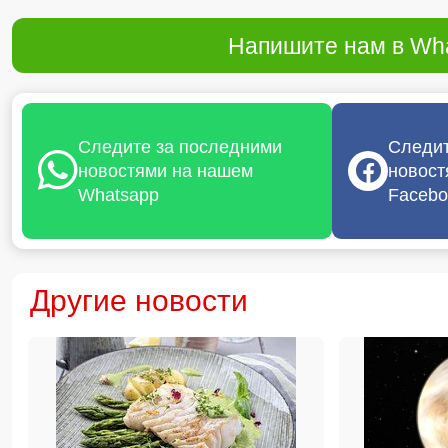
Напишите нам в Wha
Следите за последними
Следит
новостями на нашем
новост
Whatsapp
Facebo
Другие новости