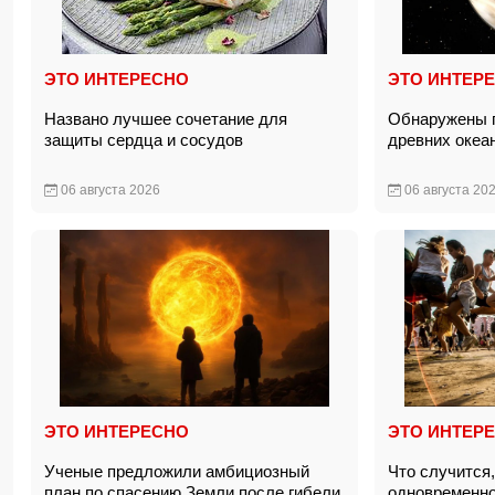
ЭТО ИНТЕРЕСНО
ЭТО ИНТЕР
Названо лучшее сочетание для
Обнаружены 
защиты сердца и сосудов
древних океа
06 августа 2026
06 августа 20
ЭТО ИНТЕРЕСНО
ЭТО ИНТЕР
Ученые предложили амбициозный
Что случится
план по спасению Земли после гибели
одновременно