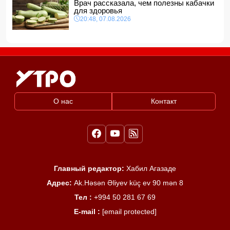
Врач рассказала, чем полезны кабачки
для здоровья
20:48, 07.08.2026
О нас
Контакт
Главный редактор:
Хабил Агазаде
Адрес:
Ak.Həsən Əliyev küç ev 90 mən 8
Тел :
+994 50 281 67 69
E-mail :
[email protected]