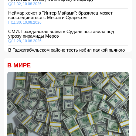
11:32, 10.08.2026
Неймар хочет в "Интер Майами": бразилец может
воссоединиться с Месси и Суаресом
11:30, 10.08.2026
СМИ: Гражданская война в Судане поставила под
угрозу пирамиды Мероэ
11:28, 10.08.2026
В Гаджигабульском районе тесть избил палкой пьяного
зятя
11:24, 10.08.2026
В МИРЕ
Анна Седокова показала фигуру в мини-платье с
крыльями и чулках
11:22, 10.08.2026
В Сабирабадском районе 59-летний мужчина погиб от
удара электрическим током
11:20, 10.08.2026
12 человек погибли и 8 пропали в результате оползней и
наводнений на Филиппинах
- ФОТО/ВИДЕО
11:16, 10.08.2026
Ильхам Алиев поблагодарил Масуда Пезешкиана
-
ФОТО
11:08, 10.08.2026