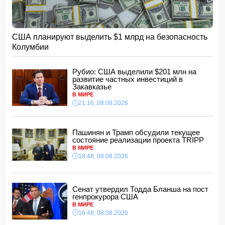
Asia Times: Украине грозит крах из-за дефицита
вооружения у США
11:00, 10.08.2026
США планируют выделить $1 млрд на безопасность
Искусственный интеллект: разрушение, созидание и
Колумбии
создатель
10:48, 10.08.2026
Рубио: США выделили $201 млн на
Месси подаст в суд на аргентинские СМИ из-за
развитие частных инвестиций в
нарушения частной жизни семьи на похоронах
Закавказье
10:28, 10.08.2026
В МИРЕ
В Самухском районе обнаружено тело 17-летней
21:16, 08.08.2026
девушки, утонувшей в Куре
10:10, 10.08.2026
Пашинян и Трамп обсудили текущее
Галузин: официальных российско-германских
состояние реализации проекта TRIPP
переговоров по Украине в Баку не проводилось
В МИРЕ
10:00, 10.08.2026
18:48, 08.08.2026
Bloomberg: Украина и Запад могут встать перед
необходимостью принять условия РФ
21:48, 08.08.2026
Сенат утвердил Тодда Бланша на пост
МИД Омана заявил о позитивном ходе переговоров по
генпрокурора США
Ормузскому проливу
В МИРЕ
21:28, 08.08.2026
16:48, 08.08.2026