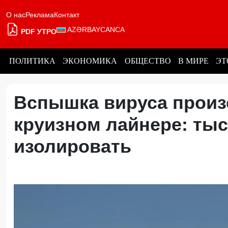
О нас
Реклама
Контакт
AZƏRBAYCANCA
PDF УТРО
ПОЛИТИКА
ЭКОНОМИКА
ОБЩЕСТВО
В МИРЕ
ЭТ
Вспышка вируса произ
круизном лайнере: ты
изолировать