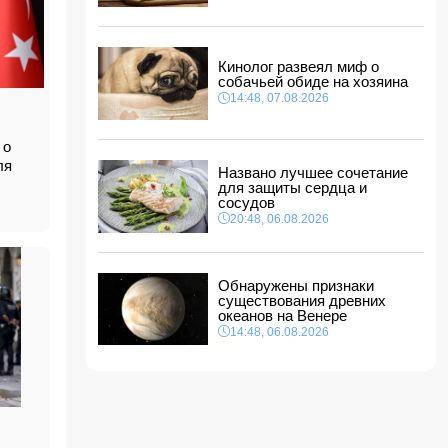
14:14, 07.08.2026
Сына Абеля Магеррамова отозвали от
должности посла
Кинолог развеял миф о
14:10, 07.08.2026
собачьей обиде на хозяина
Моуринью в шоке после отказа Родри от
14:48, 07.08.2026
перехода в "Реал"
14:04, 07.08.2026
 о
Ильхам Алиев подписал распоряжения в
ля
Названо лучшее сочетание
связи с двумя дипломатами
для защиты сердца и
14:00, 07.08.2026
сосудов
Прогноз погоды в Азербайджане на 8 августа
20:48, 06.08.2026
12:48, 07.08.2026
В Азербайджане ищут сотрудников с
Обнаружены признаки
зарплатой до 10 000 манатов
существования древних
12:40, 07.08.2026
океанов на Венере
14:48, 06.08.2026