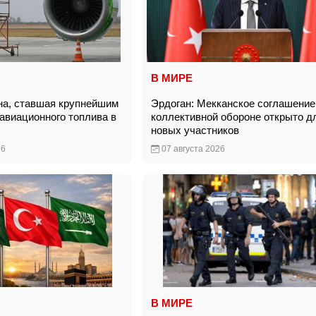
В МИРЕ
на, ставшая крупнейшим
Эрдоган: Мекканское соглашение
авиационного топлива в
коллективной обороне открыто д
новых участников
26
07 августа 2026
В МИРЕ