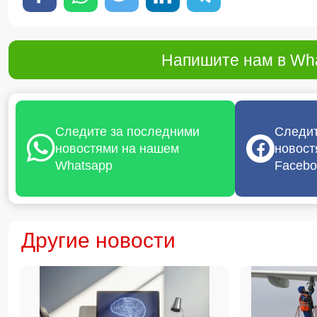
Напишите нам в Wha
Следите за последними
Следит
новостями на нашем
новост
Whatsapp
Facebo
Другие новости