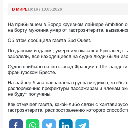
В МИРЕ
16:16 / 13.05.2026
На прибывшем в Бордо круизном лайнере Ambition ок
на борту мужчина умер от гастроэнтерита, вызванно
Oб этом сообщила газета Sud Ouest.
По данным издания, умершим оказался британец ста
заболели, все находящиеся на судне люди были из
Судно прибыло на юго-запад Франции с Шетландских
французском Бресте.
На лайнер была направлена группа медиков, чтобы 
распоряжению префектуры пассажирам и членам экип
не будут получены.
Как отмечает газета, какой-либо связи с хантавирус
гастроэнтерита, распространению которого способст