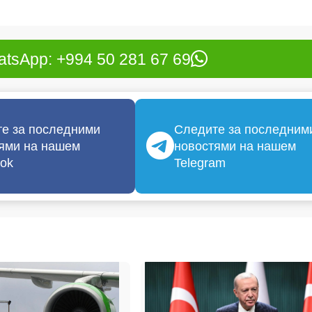
tsApp: +994 50 281 67 69
е за последними
Следите за последним
ями на нашем
новостями на нашем
ok
Telegram