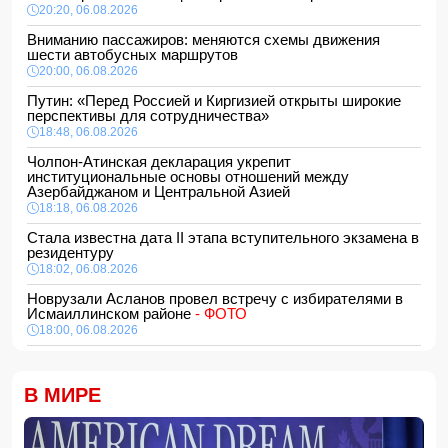
20:20, 06.08.2026
Вниманию пассажиров: меняются схемы движения
шести автобусных маршрутов
20:00, 06.08.2026
Путин: «Перед Россией и Киргизией открыты широкие
перспективы для сотрудничества»
18:48, 06.08.2026
Чолпон-Атинская декларация укрепит
институциональные основы отношений между
Азербайджаном и Центральной Азией
18:18, 06.08.2026
Стала известна дата II этапа вступительного экзамена в
резидентуру
18:02, 06.08.2026
Новрузали Асланов провел встречу с избирателями в
Исмаиллинском районе
- ФОТО
18:00, 06.08.2026
«Новые технологии формируют новые профессии на
рынке труда» — эксперт
В МИРЕ
16:48, 06.08.2026
Джейхун Байрамов и Андрей Сибига проводят встречу в
Киеве