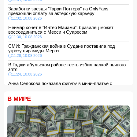
Заработки звезды "Гарри Поттера" на OnlyFans
превзошли оплату за актерскую карьеру
11:32, 10.08.2026
Неймар хочет в "Интер Майами": бразилец может
воссоединиться с Месси и Суаресом
11:30, 10.08.2026
СМИ: Гражданская война в Судане поставила под
угрозу пирамиды Мероэ
11:28, 10.08.2026
В Гаджигабульском районе тесть избил палкой пьяного
зятя
11:24, 10.08.2026
Анна Седокова показала фигуру в мини-платье с
крыльями и чулках
11:22, 10.08.2026
В МИРЕ
В Сабирабадском районе 59-летний мужчина погиб от
удара электрическим током
11:20, 10.08.2026
12 человек погибли и 8 пропали в результате оползней и
наводнений на Филиппинах
- ФОТО/ВИДЕО
11:16, 10.08.2026