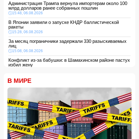
Администрация Трампа вернула импортерам около 100
млрд долларов ранее собранных пошлин
15:48, 06.08.2026
В Японии заявили о запуске КНДР баллистической
ракеты
15:28, 06.08.2026
За месяц пограничники задержали 330 разыскиваемых
лиц
15:08, 06.08.2026
Конфликт из-за бабушки: в Шамахинском районе пастух
избил жену
15:00, 06.08.2026
Обнаружены признаки существования древних океанов
В МИРЕ
на Венере
14:48, 06.08.2026
В Баку 40-летний мужчина погиб, упав с балкона
14:40, 06.08.2026
Джейхун Байрамов: В случае необходимости мы будем
рады поставлять газ и дружественной Украине
14:34, 06.08.2026
За семь месяцев гражданам возвращено более 191 млн
манатов