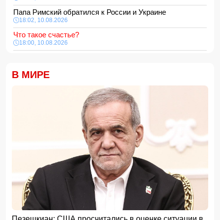
Папа Римский обратился к России и Украине
18:02, 10.08.2026
Что такое счастье?
18:00, 10.08.2026
В Баку в море утонули две женщины
16:48, 10.08.2026
В МИРЕ
Обнародованы данные об объеме ВВП Азербайджана
16:28, 10.08.2026
Профицит госбюджета Азербайджана превысил 3 млрд
манатов
16:16, 10.08.2026
Стратегические валютные резервы Азербайджана
приблизились к $87 млрд
16:00, 10.08.2026
Доходы населения Азербайджана выросли
15:48, 10.08.2026
AZAL обратился к пассажирам в связи с ростом
сезонного спроса на рейсы в Нахчыван
15:28, 10.08.2026
Ливерпуль согласовал личные условия с Баркола и
Пезешкиан: США просчитались в оценке ситуации в