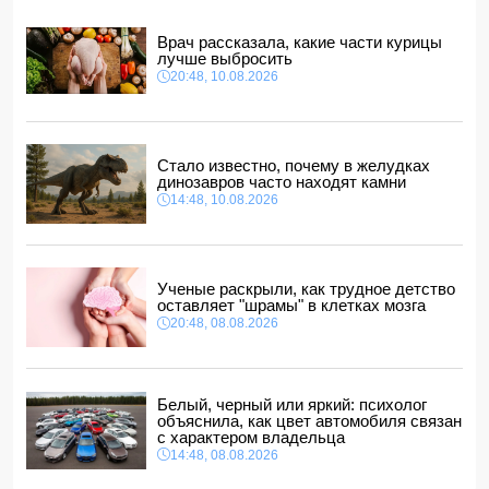
В Сумгайыте 61-летний водитель умер за рулем
14:04, 10.08.2026
Врач рассказала, какие части курицы
лучше выбросить
Ильхам Алиев сменил послов Азербайджана в ряде
20:48, 10.08.2026
стран
14:00, 10.08.2026
Прогноз погоды в Азербайджане на 11 августа
12:48, 10.08.2026
Стало известно, почему в желудках
динозавров часто находят камни
США планируют выделить $1 млрд на безопасность
Колумбии
14:48, 10.08.2026
12:40, 10.08.2026
Ученые раскрыли, как трудное детство
оставляет "шрамы" в клетках мозга
20:48, 08.08.2026
Белый, черный или яркий: психолог
объяснила, как цвет автомобиля связан
с характером владельца
14:48, 08.08.2026