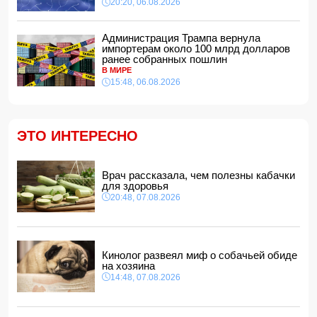
20:20, 06.08.2026
14:28, 07.08.2026
На Самира Шарифова возложены новые полномочия
Администрация Трампа вернула
14:14, 07.08.2026
импортерам около 100 млрд долларов
ранее собранных пошлин
Сына Абеля Магеррамова отозвали от должности посла
В МИРЕ
15:48, 06.08.2026
14:10, 07.08.2026
Моуринью в шоке после отказа Родри от перехода в
"Реал"
14:04, 07.08.2026
ЭТО ИНТЕРЕСНО
Ильхам Алиев подписал распоряжения в связи с двумя
дипломатами
14:00, 07.08.2026
Врач рассказала, чем полезны кабачки
для здоровья
Прогноз погоды в Азербайджане на 8 августа
20:48, 07.08.2026
12:48, 07.08.2026
В Азербайджане ищут сотрудников с зарплатой до 10
000 манатов
12:40, 07.08.2026
Кинолог развеял миф о собачьей обиде
на хозяина
14:48, 07.08.2026