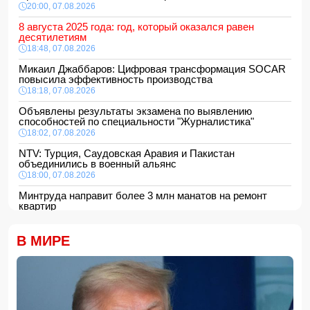
20:00, 07.08.2026
8 августа 2025 года: год, который оказался равен
десятилетиям
18:48, 07.08.2026
Микаил Джаббаров: Цифровая трансформация SOCAR
повысила эффективность производства
18:18, 07.08.2026
Объявлены результаты экзамена по выявлению
способностей по специальности "Журналистика"
18:02, 07.08.2026
NTV: Турция, Саудовская Аравия и Пакистан
объединились в военный альянс
18:00, 07.08.2026
Минтруда направит более 3 млн манатов на ремонт
квартир
16:48, 07.08.2026
Сформирована структура Совета по медиа и вещанию
В МИРЕ
16:28, 07.08.2026
Пожар в историческом здании в Баку потушен
16:16, 07.08.2026
В Испании ликвидировали перевозившую мигрантов