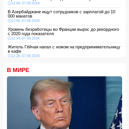
12:48, 07.08.2026
В Азербайджане ищут сотрудников с зарплатой до 10
000 манатов
12:40, 07.08.2026
Уровень безработицы во Франции вырос до рекордного
с 2020 года показателя
12:34, 07.08.2026
Житель Гёйчая напал с ножом на предпринимательницу
в кафе
12:28, 07.08.2026
В Нахчыванской АР сотрудники МЧС спасли тонувшего
человека
В МИРЕ
12:12, 07.08.2026
Макгрегор заявил о начале подготовки к возвращению в
октагон
12:00, 07.08.2026
Опасный вирус приближается к границе Турции
11:48, 07.08.2026
Женщина попала за решетку из-за необычного имени
ребенка
11:40, 07.08.2026