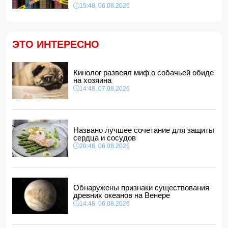
15:48, 06.08.2026
утонувшего в канале молодого мужчины
11:08, 07.08.2026
Трамп подписал указ о запрете "родильного туризма" в
США
ЭТО ИНТЕРЕСНО
11:00, 07.08.2026
Euractiv: Исландия попросила Брюссель не
вмешиваться в референдум по вопросу членства в ЕС
Кинолог развеял миф о собачьей обиде
10:48, 07.08.2026
на хозяина
14:48, 07.08.2026
Азербайджан сохраняет 26-е место в рейтинге УЕФА
10:28, 07.08.2026
Россия направит в Армению транзитный груз через
территорию Азербайджана
Названо лучшее сочетание для защиты
10:10, 07.08.2026
сердца и сосудов
20:48, 06.08.2026
Обнаружены признаки существования
древних океанов на Венере
14:48, 06.08.2026