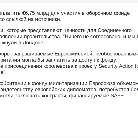
платить €6,75 млрд для участия в оборонном фонде
со ссылкой на источники.
ки, которые представляют ценность для Соединенного
аявлении правительства. "Ничего не согласовано, и мы 
ркнули в Лондоне.
сборы, запрашиваемые Еврокомиссией, необоснованным
итания могла бы заплатить за доступ к фонду.
присоединения королевства к проекту Security Action f
е".
икобритании к фонду милитаризации Евросоюза объемом
свидетельству европейских дипломатов, потребуется бо
 могли заключать контракты, финансируемые SAFE.