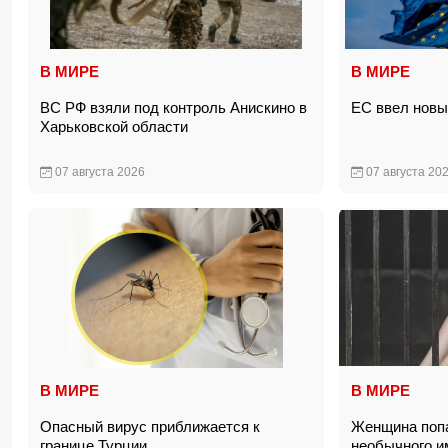
В МИРЕ
В МИРЕ
ВС РФ взяли под контроль Анискино в
ЕС ввел новы
Харьковской области
07 августа 2026
07 августа 20
В МИРЕ
В МИРЕ
Опасный вирус приближается к
Женщина попа
границе Турции
необычного 