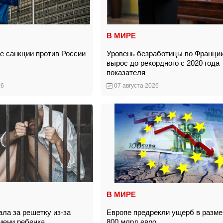
В МИРЕ
е санкции против России
Уровень безработицы во Франци
вырос до рекордного с 2020 года
показателя
26
07 августа 2026
В МИРЕ
ла за решетку из-за
Европе предрекли ущерб в разме
имени ребенка
800 млрд евро