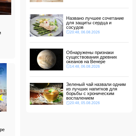
туризма" в США
11:00, 07.08.2026
Euractiv: Исландия попросила Брюссель не
Названо лучшее сочетание
вмешиваться в референдум по вопросу
для защиты сердца и
членства в ЕС
сосудов
10:48, 07.08.2026
20:48, 06.08.2026
и
Азербайджан сохраняет 26-е место в
рейтинге УЕФА
10:28, 07.08.2026
Обнаружены признаки
существования древних
Россия направит в Армению транзитный груз
океанов на Венере
через территорию Азербайджана
14:48, 06.08.2026
10:10, 07.08.2026
Зеленый чай назвали одним
из лучших напитков для
борьбы с хроническим
воспалением
20:48, 05.08.2026
ре