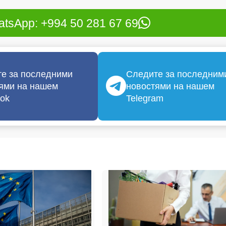
tsApp: +994 50 281 67 69
е за последними
Следите за последним
ями на нашем
новостями на нашем
ok
Telegram