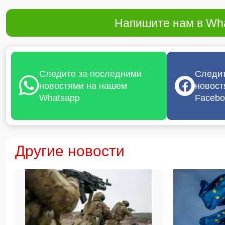
Напишите нам в Wha
Следите за последними
Следит
новостями на нашем
новост
Whatsapp
Facebo
Другие новости