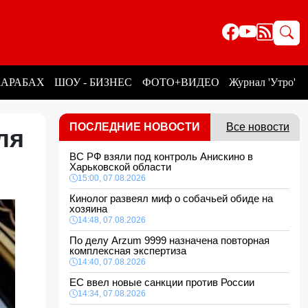
КАРАБАХ
ШОУ - БИЗНЕС
ФОТО+ВИДЕО
Журнал 'Утро'
ПОСЛЕДНИЕ НОВОСТИ
Все новости
ля
ВС РФ взяли под контроль Анискино в
Харьковской области
15:00, 07.08.2026
Кинолог развеял миф о собачьей обиде на
хозяина
14:48, 07.08.2026
По делу Arzum 9999 назначена повторная
комплексная экспертиза
14:40, 07.08.2026
ЕС ввел новые санкции против России
14:34, 07.08.2026