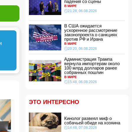
падения со сцены
В МИРЕ
Звезда сборной Испании перейдет в
21:28, 06.08.2026
«Барселону»
11:30, 07.08.2026
В США ожидается
ВС РФ поразили три судна с грузами для
ускоренное рассмотрение
ВСУ в Черном море
законопроекта о санкциях
11:28, 07.08.2026
против РФ и Ирана
и
Во Флориде мужчина поймал 96 питонов и
В МИРЕ
выиграл 10 тысяч долларов
20:20, 06.08.2026
11:24, 07.08.2026
Администрация Трампа
Том Холланд и Зендея тайно поженились
вернула импортерам около
11:22, 07.08.2026
100 млрд долларов ранее
собранных пошлин
Трагедия в Тертере: пожилые супруги стали
В МИРЕ
жертвами поджога
15:48, 06.08.2026
11:20, 07.08.2026
Владельцев квартир предупредили о
проверке систем отопления
ЭТО ИНТЕРЕСНО
11:16, 07.08.2026
В Бейлаганском районе продолжаются поиски
утонувшего в канале молодого мужчины
Кинолог развеял миф о
11:08, 07.08.2026
собачьей обиде на хозяина
14:48, 07.08.2026
Трамп подписал указ о запрете "родильного