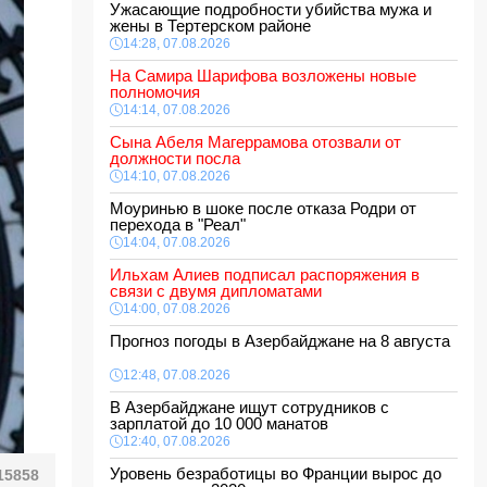
Ужасающие подробности убийства мужа и
жены в Тертерском районе
14:28, 07.08.2026
На Самира Шарифова возложены новые
полномочия
14:14, 07.08.2026
Сына Абеля Магеррамова отозвали от
должности посла
14:10, 07.08.2026
Моуринью в шоке после отказа Родри от
перехода в "Реал"
14:04, 07.08.2026
Ильхам Алиев подписал распоряжения в
связи с двумя дипломатами
14:00, 07.08.2026
Прогноз погоды в Азербайджане на 8 августа
12:48, 07.08.2026
В Азербайджане ищут сотрудников с
зарплатой до 10 000 манатов
12:40, 07.08.2026
Уровень безработицы во Франции вырос до
15858