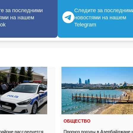
е за последними
Следите за последним
ями на нашем
новостями на нашем
ok
Telegram
ОБЩЕСТВО
районе расследуется
Прогноз погоды в Азербайджане 