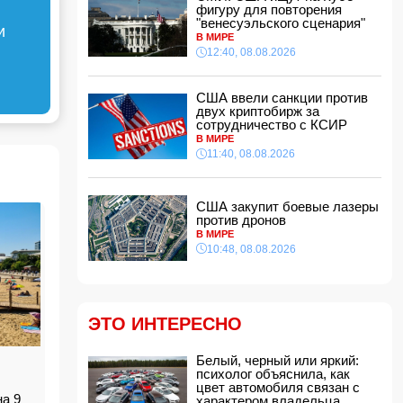
фигуру для повторения
11:32, 08.08.2026
"венесуэльского сценария"
и
В ФИФА прокомментировали обвинения
В МИРЕ
Инфантино в спонсировании любовницы
12:40, 08.08.2026
11:30, 08.08.2026
СМИ: Пентагон закупит лазерные
США ввели санкции против
противодроновые установки на 400 млн
двух криптобирж за
долларов
сотрудничество с КСИР
11:28, 08.08.2026
В МИРЕ
11:40, 08.08.2026
Миру грозит дефицит важнейшего продукта
11:24, 08.08.2026
Анна Седокова отреагировала на статус
США закупит боевые лазеры
"черной вдовы"
против дронов
11:22, 08.08.2026
В МИРЕ
10:48, 08.08.2026
Президент Пакистана принял посла
Азербайджана
11:20, 08.08.2026
На Аляске произошло сильное
ЭТО ИНТЕРЕСНО
землетрясение
11:16, 08.08.2026
Белый, черный или яркий:
Премьер-министр Армении: В ближайшее
психолог объяснила, как
время мы приступим к практической
цвет автомобиля связан с
реализации проекта TRIPP
на 9
характером владельца