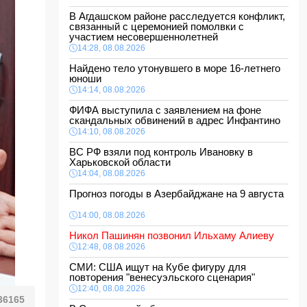
В Агдашском районе расследуется конфликт,
связанный с церемонией помолвки с
участием несовершеннолетней
14:28, 08.08.2026
Найдено тело утонувшего в море 16-летнего
юноши
14:14, 08.08.2026
ФИФА выступила с заявлением на фоне
скандальных обвинений в адрес Инфантино
14:10, 08.08.2026
ВС РФ взяли под контроль Ивановку в
Харьковской области
14:04, 08.08.2026
Прогноз погоды в Азербайджане на 9 августа
14:00, 08.08.2026
Никол Пашинян позвонил Ильхаму Алиеву
12:48, 08.08.2026
СМИ: США ищут на Кубе фигуру для
повторения "венесуэльского сценария"
12:40, 08.08.2026
36165