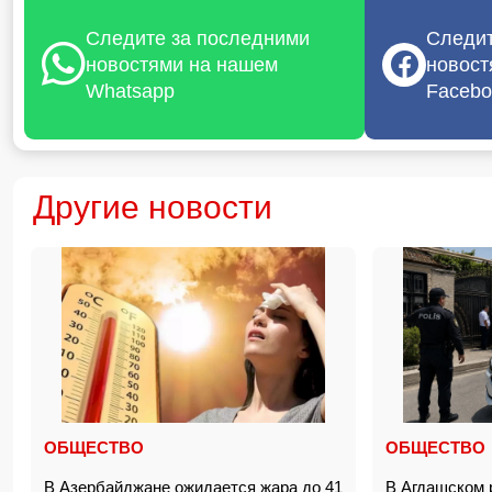
Следите за последними
Следит
новостями на нашем
новост
Whatsapp
Facebo
Другие новости
ОБЩЕСТВО
ОБЩЕСТВО
В Азербайджане ожидается жара до 41
В Агдашском 