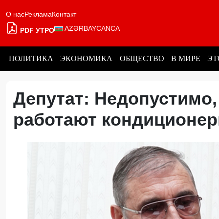
О нас
Реклама
Контакт
AZƏRBAYCANCA
PDF УТРО
ПОЛИТИКА
ЭКОНОМИКА
ОБЩЕСТВО
В МИРЕ
ЭТ
Депутат: Недопустимо,
работают кондицион