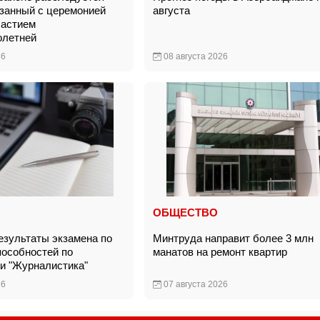
язанный с церемонией
августа
частием
олетней
26
08 августа 2026
ОБЩЕСТВО
зультаты экзамена по
Минтруда направит более 3 млн
особностей по
манатов на ремонт квартир
ти "Журналистика"
26
07 августа 2026