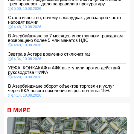
трех проверок - дело направили в прокуратуру
15:00, 10.08.2026
Стало известно, почему в желудках динозавров часто
находят камни
14:48, 10.08.2026
В Азербайджане за 7 месяцев иностранным гражданам
возвращено более 5 млн манатов НДС
14:40, 10.08.2026
Завтра в Астаре временно отключат газ
14:34, 10.08.2026
УЕФА, КОНКАКАФ и АФК выступили против действий
руководства ФИФА
14:28, 10.08.2026
В Азербайджане оборот объектов торговли и услуг
через ККА нового поколения вырос почти на 15%
14:14, 10.08.2026
Арам Вардеванян избран вице-спикером парламента
Армении от оппозиции
В МИРЕ
14:10, 10.08.2026
В Сумгайыте 61-летний водитель умер за рулем
14:04, 10.08.2026