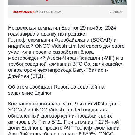
ЭКОНОМИКА
16:28 / 30.11.2024
25504
Норвежская компания Equinor 29 ноября 2024
года закрыла сделку по продаже
Госнефтекомпании Азербайджана (SOCAR) и
индийской ONGC Videsh Limited своего долевого
участия в проекте разработки блока
месторождений Азери-Чираг-Гюнешли (АЧГ) и в
трубопроводной компании BTC Co, являющейся
оператором нефтепровода Баку-Тбилиси-
Джейхан (БТД).
Об этом сообщает Report со ссылкой на
заявление Equinor.
Компания напоминает, что 19 июля 2024 года с
SOCAR и ONGC Videsh Limited подписала
обновленный договор купли-продажи своих
активов в АЧГ и в БТД. При этом из 7,27%-ной
доли Equinor в проекте АЧГ Госнефтекомпании
Азербайджана было продано 6,655%, ONGC