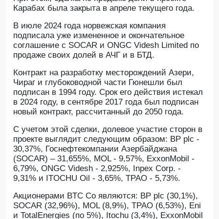
Карабах была закрыта в апреле текущего года.
В июле 2024 года норвежская компания
подписала уже измененное и окончательное
соглашение с SOCAR и ONGC Videsh Limited по
продаже своих долей в АЧГ и в БТД.
Контракт на разработку месторождений Азери,
Чираг и глубоководной части Гюнешли был
подписан в 1994 году. Срок его действия истекал
в 2024 году, в сентябре 2017 года был подписан
новый контракт, рассчитанный до 2050 года.
С учетом этой сделки, долевое участие сторон в
проекте выглядит следующим образом: BP plc -
30,37%, Госнефтекомпании Азербайджана
(SOCAR) – 31,655%, MOL - 9,57%, ExxonMobil -
6,79%, ONGC Videsh - 2,925%, Inpex Corp. -
9,31% и ITOCHU Oil - 3,65%, TPAO - 5,73%.
Акционерами BTC Co являются: BP plc (30,1%),
SOCAR (32,96%), MOL (8,9%), TPAO (6,53%), Eni
и TotalEnergies (по 5%), Itochu (3,4%), ExxonMobil