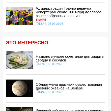
20:00, 06.08.2026
Администрация Трампа вернула
Путин: «Перед Россией и Киргизией открыты широкие
импортерам около 100 млрд долларов
перспективы для сотрудничества»
ранее собранных пошлин
18:48, 06.08.2026
В МИРЕ
15:48, 06.08.2026
Чолпон-Атинская декларация укрепит
институциональные основы отношений между
Азербайджаном и Центральной Азией
18:18, 06.08.2026
ЭТО ИНТЕРЕСНО
Стала известна дата II этапа вступительного экзамена в
резидентуру
18:02, 06.08.2026
Названо лучшее сочетание для защиты
Новрузали Асланов провел встречу с избирателями в
сердца и сосудов
Исмаиллинском районе
- ФОТО
20:48, 06.08.2026
18:00, 06.08.2026
«Новые технологии формируют новые профессии на
рынке труда» — эксперт
16:48, 06.08.2026
Обнаружены признаки существования
древних океанов на Венере
Джейхун Байрамов и Андрей Сибига проводят встречу в
14:48, 06.08.2026
Киеве
16:28, 06.08.2026
Зеленый чай назвали одним из лучших