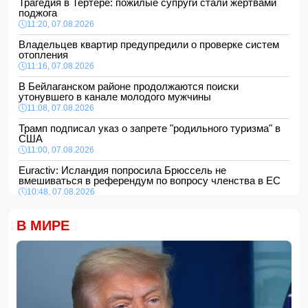
Трагедия в Тертере: пожилые супруги стали жертвами
поджога
11:20, 07.08.2026
Владельцев квартир предупредили о проверке систем
отопления
11:16, 07.08.2026
В Бейлаганском районе продолжаются поиски
утонувшего в канале молодого мужчины
11:08, 07.08.2026
Трамп подписал указ о запрете "родильного туризма" в
США
11:00, 07.08.2026
Euractiv: Исландия попросила Брюссель не
вмешиваться в референдум по вопросу членства в ЕС
10:48, 07.08.2026
Азербайджан сохраняет 26-е место в рейтинге УЕФА
В МИРЕ
10:28, 07.08.2026
Россия направит в Армению транзитный груз через
территорию Азербайджана
10:10, 07.08.2026
Трамп пока не готов выступить за выдвижение Вэнса
кандидатом в президенты США
10:00, 07.08.2026