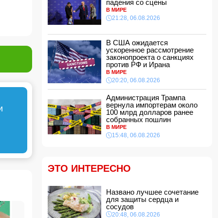
падения со сцены
21:16, 06.08.2026
В МИРЕ
21:28, 06.08.2026
Такер Карлсон обвинил руководство США во
лжи
21:00, 06.08.2026
В США ожидается
ускоренное рассмотрение
Названо лучшее сочетание для защиты
законопроекта о санкциях
сердца и сосудов
против РФ и Ирана
20:48, 06.08.2026
В МИРЕ
Салах официально стал игроком
20:20, 06.08.2026
"Трабзонспора": раскрыты детали контракта
20:28, 06.08.2026
Администрация Трампа
вернула импортерам около
и
В США ожидается ускоренное рассмотрение
100 млрд долларов ранее
законопроекта о санкциях против РФ и Ирана
собранных пошлин
В МИРЕ
20:20, 06.08.2026
15:48, 06.08.2026
Вниманию пассажиров: меняются схемы
движения шести автобусных маршрутов
20:00, 06.08.2026
ЭТО ИНТЕРЕСНО
Путин: «Перед Россией и Киргизией открыты
широкие перспективы для сотрудничества»
Названо лучшее сочетание
18:48, 06.08.2026
для защиты сердца и
Чолпон-Атинская декларация укрепит
сосудов
институциональные основы отношений
20:48, 06.08.2026