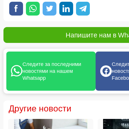
Напишите нам в Wha
Следите за последними
Следит
новостями на нашем
новост
Whatsapp
Facebo
Другие новости