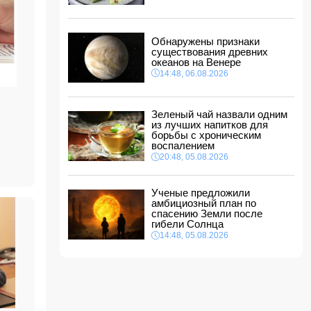
между Азербайджаном и Центральной Азией
18:18, 06.08.2026
Стала известна дата II этапа вступительного
Обнаружены признаки
экзамена в резидентуру
существования древних
18:02, 06.08.2026
океанов на Венере
14:48, 06.08.2026
Новрузали Асланов провел встречу с
избирателями в Исмаиллинском районе
-
ФОТО
18:00, 06.08.2026
Зеленый чай назвали одним
из лучших напитков для
«Новые технологии формируют новые
борьбы с хроническим
профессии на рынке труда» — эксперт
воспалением
16:48, 06.08.2026
20:48, 05.08.2026
Джейхун Байрамов и Андрей Сибига проводят
встречу в Киеве
Ученые предложили
16:28, 06.08.2026
амбициозный план по
спасению Земли после
гибели Солнца
14:48, 05.08.2026