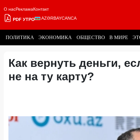
О нас
Реклама
Контакт
AZƏRBAYCANCA
PDF УТРО
ПОЛИТИКА
ЭКОНОМИКА
ОБЩЕСТВО
В МИРЕ
ЭТ
Как вернуть деньги, е
не на ту карту?