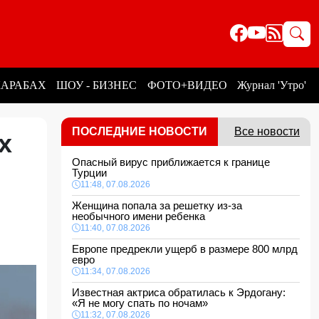
КАРАБАХ
ШОУ - БИЗНЕС
ФОТО+ВИДЕО
Журнал 'Утро'
ПОСЛЕДНИЕ НОВОСТИ
Все новости
х
Опасный вирус приближается к границе
Турции
11:48, 07.08.2026
Женщина попала за решетку из-за
необычного имени ребенка
11:40, 07.08.2026
Европе предрекли ущерб в размере 800 млрд
евро
11:34, 07.08.2026
Известная актриса обратилась к Эрдогану:
«Я не могу спать по ночам»
11:32, 07.08.2026