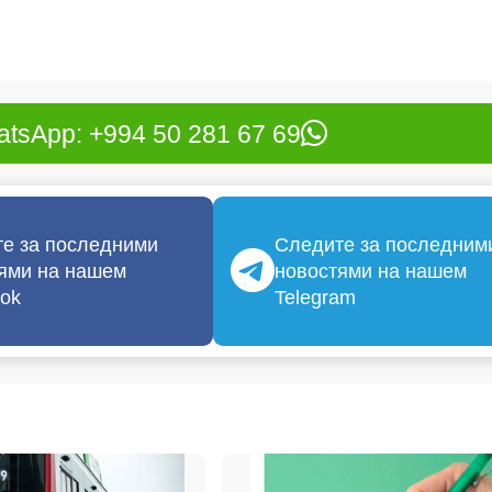
tsApp: +994 50 281 67 69
е за последними
Следите за последним
ями на нашем
новостями на нашем
ok
Telegram