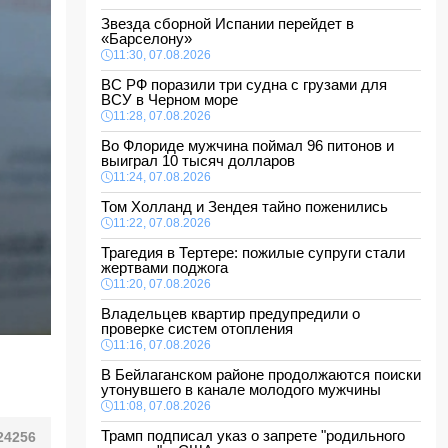
Звезда сборной Испании перейдет в
«Барселону»
11:30, 07.08.2026
ВС РФ поразили три судна с грузами для
ВСУ в Черном море
11:28, 07.08.2026
Во Флориде мужчина поймал 96 питонов и
выиграл 10 тысяч долларов
11:24, 07.08.2026
Том Холланд и Зендея тайно поженились
11:22, 07.08.2026
Трагедия в Тертере: пожилые супруги стали
жертвами поджога
11:20, 07.08.2026
Владельцев квартир предупредили о
проверке систем отопления
11:16, 07.08.2026
В Бейлаганском районе продолжаются поиски
утонувшего в канале молодого мужчины
11:08, 07.08.2026
Трамп подписал указ о запрете "родильного
24256