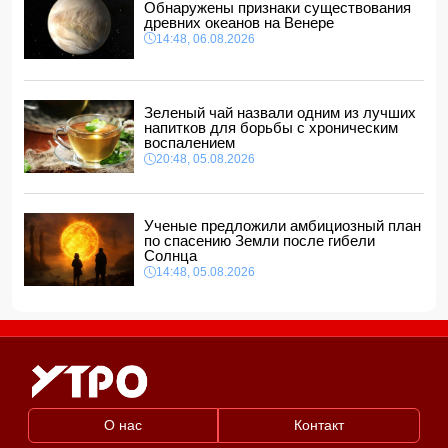
Обнаружены признаки существования
14:00, 06.08.2026
древних океанов на Венере
14:48, 06.08.2026
Прогноз погоды в Азербайджане на 7 августа
12:48, 06.08.2026
Глава МИД Украины выразил соболезнования в связи с
гибелью граждан Азербайджана в Азовском и Чёрном
Зеленый чай назвали одним из лучших
морях
напитков для борьбы с хроническим
12:40, 06.08.2026
воспалением
20:48, 05.08.2026
Ученые предложили амбициозный план
по спасению Земли после гибели
Солнца
14:48, 05.08.2026
О нас
Контакт