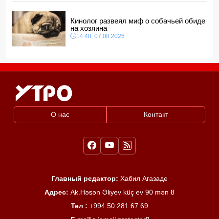
Кинолог развеял миф о собачьей обиде
на хозяина
14:48, 07.08.2026
О нас
Контакт
Главный редактор:
Хабил Агазаде
Адрес:
Ak.Həsən Əliyev küç ev 90 mən 8
Тел :
+994 50 281 67 69