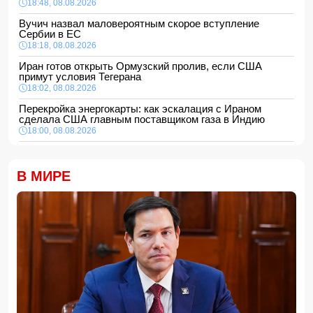
18:48, 08.08.2026
Вучич назвал маловероятным скорое вступление
Сербии в ЕС
18:18, 08.08.2026
Иран готов открыть Ормузский пролив, если США
примут условия Тегерана
18:02, 08.08.2026
Перекройка энергокарты: как эскалация с Ираном
сделала США главным поставщиком газа в Индию
18:00, 08.08.2026
Сенат утвердил Тодда Бланша на пост генпрокурора
США
В МИРЕ
16:48, 08.08.2026
Турция ограничивает проход коммерческих судов в
Черное море
16:28, 08.08.2026
Каковы основные признаки гормональных нарушений?
-
ВИДЕО
16:16, 08.08.2026
МЧС Азербайджана выступило с экстренным
предупреждением для населения
16:00, 08.08.2026