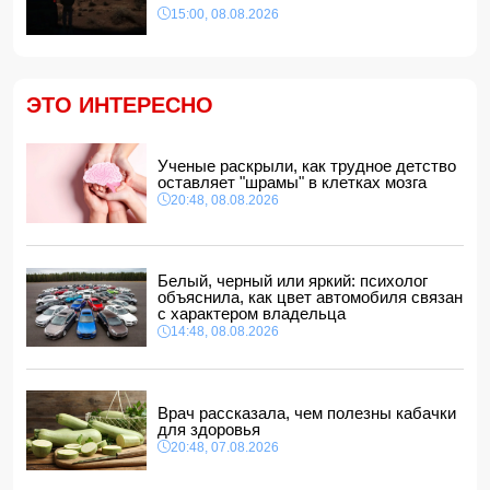
14:28, 08.08.2026
15:00, 08.08.2026
Найдено тело утонувшего в море 16-летнего юноши
14:14, 08.08.2026
ФИФА выступила с заявлением на фоне скандальных
ЭТО ИНТЕРЕСНО
обвинений в адрес Инфантино
14:10, 08.08.2026
ВС РФ взяли под контроль Ивановку в Харьковской
Ученые раскрыли, как трудное детство
области
оставляет "шрамы" в клетках мозга
14:04, 08.08.2026
20:48, 08.08.2026
Прогноз погоды в Азербайджане на 9 августа
14:00, 08.08.2026
Никол Пашинян позвонил Ильхаму Алиеву
Белый, черный или яркий: психолог
12:48, 08.08.2026
объяснила, как цвет автомобиля связан
с характером владельца
СМИ: США ищут на Кубе фигуру для повторения
14:48, 08.08.2026
"венесуэльского сценария"
12:40, 08.08.2026
Врач рассказала, чем полезны кабачки
для здоровья
20:48, 07.08.2026