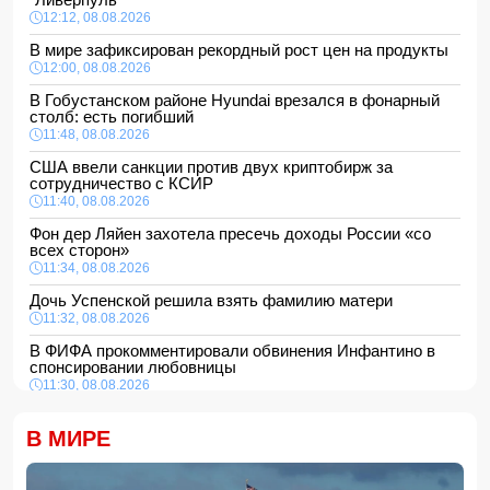
12:12, 08.08.2026
В мире зафиксирован рекордный рост цен на продукты
12:00, 08.08.2026
В Гобустанском районе Hyundai врезался в фонарный
столб: есть погибший
11:48, 08.08.2026
США ввели санкции против двух криптобирж за
сотрудничество с КСИР
11:40, 08.08.2026
Фон дер Ляйен захотела пресечь доходы России «со
всех сторон»
11:34, 08.08.2026
Дочь Успенской решила взять фамилию матери
11:32, 08.08.2026
В ФИФА прокомментировали обвинения Инфантино в
спонсировании любовницы
11:30, 08.08.2026
СМИ: Пентагон закупит лазерные противодроновые
установки на 400 млн долларов
В МИРЕ
11:28, 08.08.2026
Миру грозит дефицит важнейшего продукта