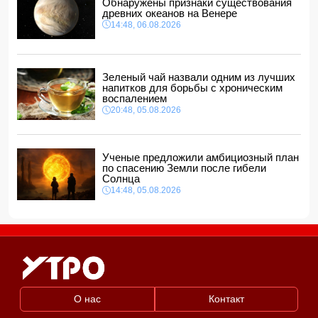
Обнаружены признаки существования
14:00, 06.08.2026
древних океанов на Венере
14:48, 06.08.2026
Прогноз погоды в Азербайджане на 7 августа
12:48, 06.08.2026
Глава МИД Украины выразил соболезнования в связи с
гибелью граждан Азербайджана в Азовском и Чёрном
Зеленый чай назвали одним из лучших
морях
напитков для борьбы с хроническим
12:40, 06.08.2026
воспалением
20:48, 05.08.2026
Ученые предложили амбициозный план
по спасению Земли после гибели
Солнца
14:48, 05.08.2026
О нас
Контакт