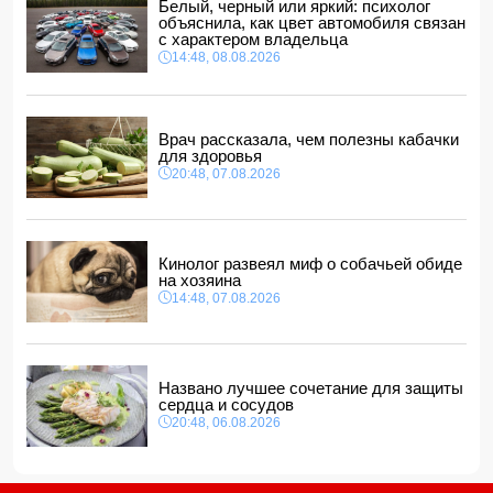
Белый, черный или яркий: психолог
В Гобустанском районе Hyundai врезался в фонарный
объяснила, как цвет автомобиля связан
столб: есть погибший
с характером владельца
11:48, 08.08.2026
14:48, 08.08.2026
США ввели санкции против двух криптобирж за
сотрудничество с КСИР
11:40, 08.08.2026
Врач рассказала, чем полезны кабачки
Фон дер Ляйен захотела пресечь доходы России «со
для здоровья
всех сторон»
20:48, 07.08.2026
11:34, 08.08.2026
Дочь Успенской решила взять фамилию матери
11:32, 08.08.2026
Кинолог развеял миф о собачьей обиде
на хозяина
14:48, 07.08.2026
Названо лучшее сочетание для защиты
сердца и сосудов
20:48, 06.08.2026