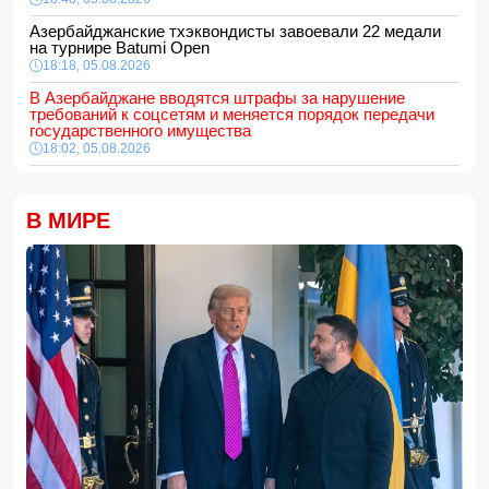
Азербайджанские тхэквондисты завоевали 22 медали
на турнире Batumi Open
18:18, 05.08.2026
В Азербайджане вводятся штрафы за нарушение
требований к соцсетям и меняется порядок передачи
государственного имущества
18:02, 05.08.2026
687 американских военных получили ранения в ходе
конфликта с Ираном
18:00, 05.08.2026
В МИРЕ
Арестован муж известной ведущей Нигяр Фархад
16:48, 05.08.2026
В Баку мужчина арестован за дебош на кладбище
16:28, 05.08.2026
ВНИМАНИЮ
желающих приобрести новое, полностью
отремонтированное жилье
16:16, 05.08.2026
Определён минимальный порог суммы электронных
переводов
16:00, 05.08.2026
Хикмет Гаджиев: Азербайджан доказал приверженность