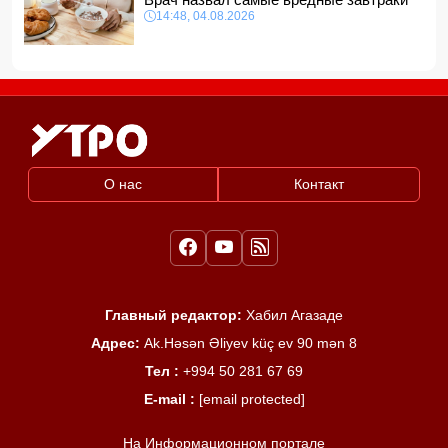
14:48, 04.08.2026
О нас
Контакт
Главный редактор:
Хабил Агазаде
Адрес:
Ak.Həsən Əliyev küç ev 90 mən 8
Тел :
+994 50 281 67 69
E-mail :
[email protected]
На Информационном портале