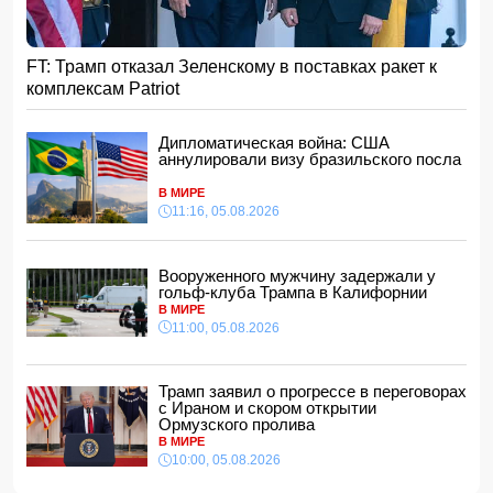
мирному процессу с Арменией на практике
15:48, 05.08.2026
УЕФА ввел новые правила по желтым карточкам в
FT: Трамп отказал Зеленскому в поставках ракет к
еврокубках
комплексам Patriot
15:28, 05.08.2026
ВС РФ взяли под контроль два населенных пункта
Дипломатическая война: США
15:08, 05.08.2026
аннулировали визу бразильского посла
Тахир Будагов посетил Азербайджанское общество
Красного Полумесяца
В МИРЕ
15:00, 05.08.2026
11:16, 05.08.2026
Ученые предложили амбициозный план по спасению
Земли после гибели Солнца
Вооруженного мужчину задержали у
14:48, 05.08.2026
гольф-клуба Трампа в Калифорнии
МИД России обвинил Киев в попытках усилить
В МИРЕ
эскалацию конфликта
11:00, 05.08.2026
14:40, 05.08.2026
В Индии более 10 человек погибли из-за ударов молний
Трамп заявил о прогрессе в переговорах
с Ираном и скором открытии
14:34, 05.08.2026
Ормузского пролива
В МИРЕ
Судья Верховного суда Азербайджана вышел на
пенсию
10:00, 05.08.2026
14:28, 05.08.2026