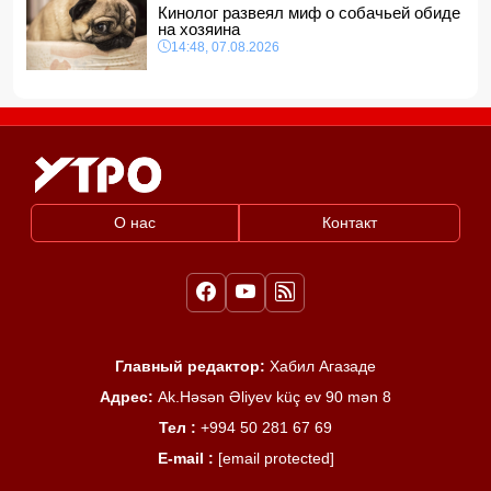
Кинолог развеял миф о собачьей обиде
на хозяина
14:48, 07.08.2026
О нас
Контакт
Главный редактор:
Хабил Агазаде
Адрес:
Ak.Həsən Əliyev küç ev 90 mən 8
Тел :
+994 50 281 67 69
E-mail :
[email protected]