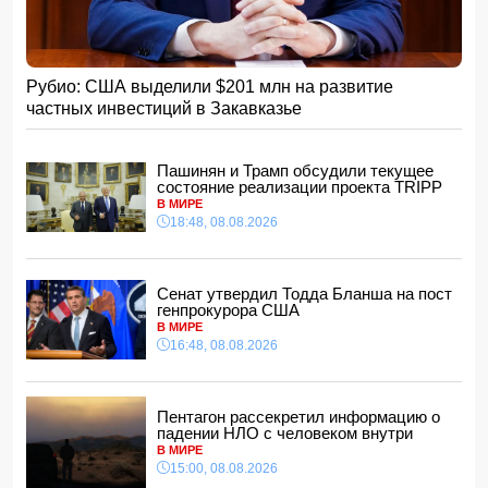
15:48, 08.08.2026
Умер отец Лионеля Месси
15:28, 08.08.2026
Рубио: США выделили $201 млн на развитие
Хикмет Гаджиев: Ильхам Алиев одержал победу и в
частных инвестиций в Закавказье
войне, и в мире
- ВИДЕО
15:08, 08.08.2026
Пентагон рассекретил информацию о падении НЛО с
Пашинян и Трамп обсудили текущее
человеком внутри
состояние реализации проекта TRIPP
15:00, 08.08.2026
В МИРЕ
18:48, 08.08.2026
Белый, черный или яркий: психолог объяснила, как цвет
автомобиля связан с характером владельца
14:48, 08.08.2026
Сенат утвердил Тодда Бланша на пост
Зеленский встретился с Вучичем
генпрокурора США
14:40, 08.08.2026
В МИРЕ
В Азербайджане ожидается жара до 41 градуса —
16:48, 08.08.2026
объявлено предупреждение
14:34, 08.08.2026
В Агдашском районе расследуется конфликт, связанный
Пентагон рассекретил информацию о
с церемонией помолвки с участием
падении НЛО с человеком внутри
несовершеннолетней
В МИРЕ
14:28, 08.08.2026
15:00, 08.08.2026